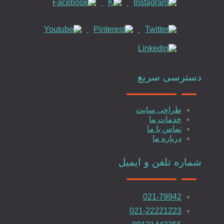
دسترسی سریع
طراحی سایت
خدمات ما
تماس با ما
درباره ما
شماره تلفن و ایمیل
021-79942
021-22221223