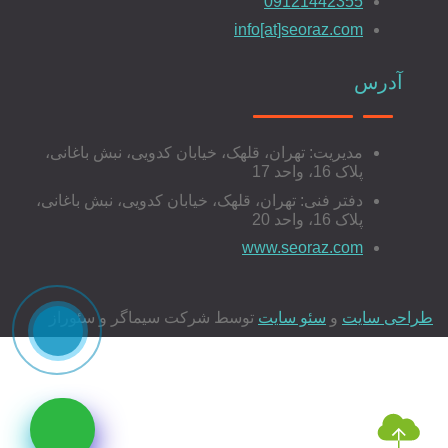
09121442355
info[at]seoraz.com
آدرس
مدیریت: تهران، قلهک، خیابان کدویی، نبش باغانی،
پلاک 16، واحد 17
دفتر فنی: تهران، قلهک، خیابان کدویی، نبش باغانی،
پلاک 16، واحد 20
www.seoraz.com
طراحی سایت
و
سئو سایت
توسط شرکت سیماگر و سئوراز