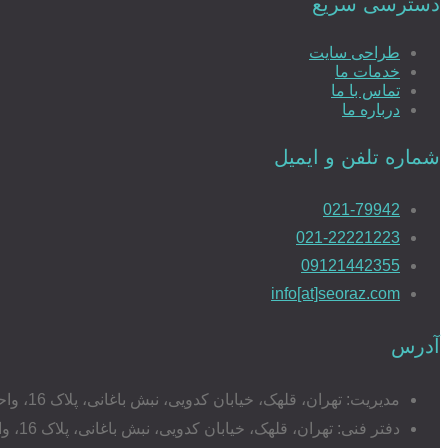
دسترسی سریع
طراحی سایت
خدمات ما
تماس با ما
درباره ما
شماره تلفن و ایمیل
021-79942
021-22221223
09121442355
info[at]seoraz.com
آدرس
مدیریت: تهران، قلهک، خیابان کدویی، نبش باغانی، پلاک 16، واحد 17
دفتر فنی: تهران، قلهک، خیابان کدویی، نبش باغانی، پلاک 16، واحد 20