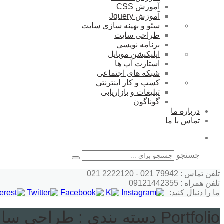
آموزش CSS
آموزش Jquery
سئو و بهینه سازی سایت
طراحی سایت
برنامه نویسی
اپلیکیشن موبایل
استارت آپ ها
شبکه های اجتماعی
کسب و کار اینترنتی
تبلیغات و بازاریابی
گوناگون
درباره ما
تماس با ما
جستجو
تلفن تماس : 79942 021 - 2222120 021
تلفن همراه : 09121442355
ما را دنبال کنید:
Portfolio دسته بندی :
طراحی سای