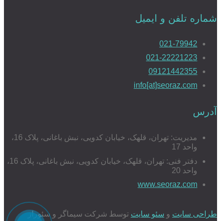
شماره تلفن و ایمیل
021-79942
021-22221223
09121442355
info[at]seoraz.com
آدرس
مدیریت: تهران، قلهک، خیابان کدویی، نبش باغانی، پلاک 16،
واحد 17
دفتر فنی: تهران، قلهک، خیابان کدویی، نبش باغانی، پلاک 16،
واحد 20
www.seoraz.com
طراحی سایت
و
سئو سایت
توسط شرکت سیماگر و سئوراز