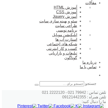
مقالات
آموزش HTML
آموزش CSS
آموزش Jquery
سئو و بهینه سازی سایت
طراحی سایت
برنامه نویسی
اپلیکیشن موبایل
استارت آپ ها
شبکه های اجتماعی
کسب و کار اینترنتی
تبلیغات و بازاریابی
گوناگون
درباره ما
تماس با ما
جستجو
تلفن تماس : 79942 021 - 2222120 021
تلفن همراه : 09121442355
ما را دنبال کنید: