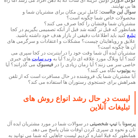
گوگل ادوردز
اولین گزینه ای سات که به ذهن افراد می رسد اما راه
ها بی نهایتند.
سوال این جااست:
کامل ترین مکان برای مشتریان شما و
محصولات خاص شما چگونه است؟
مشتریان شما وقتشان را کجا صرف می کنند؟
همانطور که قبل تر گفته شد قبل از آنکه تصمیمی بگیریم در کجا
تبلیغ
کنید باید اطلاعات دقیقی از بازار هدف خود داشته باشید.
علایق و رویاهایتان چیست؟ مشکلات و اعتقادات و سرگرمی های
آن ها چگونه است؟
مشتریان ایده آل شما وقت خود را در
اینترنت
در کجا سپری می
کنند؟ آیا وبلاگ مورد علاقه ای دارند؟ آیا به
وب سایت
های خبری
خاصی سر می زنند؟ آیا زمان زیادی را در
فیسبوک
می گذرانند؟ آیا
به
یوتیوب
نگاه می کنند؟
آیا مشتریان شما یک فروشنده در حال مسافرت است که از تلفن
همراهش برای جستجوی رستوران ها استفاده می کند؟
لیست در حال رشد انواع روش های
تبلیغات آنلاین
پرسونا
یا
تیپ شخصیتی
در سوالات شما در مورد مشتریان ایده آل
تان و نحوه ی سپری کردن اوقات شان پاسخ می دهد.
همانطور که قبلا اشاره کردیم لیست جاهایی که شما می توانید به