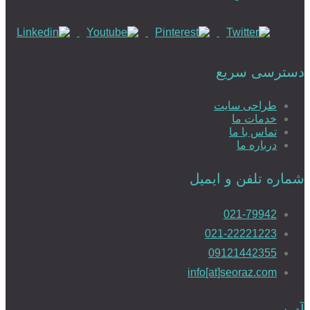
دسترسی سریع
طراحی سایت
خدمات ما
تماس با ما
درباره ما
شماره تلفن و ایمیل
021-79942
021-22221223
09121442355
info[at]seoraz.com
آدرس