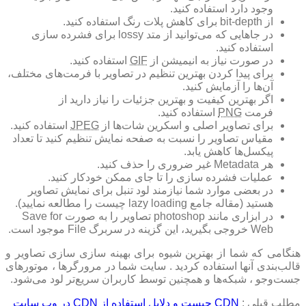
وجود دارد استفاده کنید.
از bit-depth برای کاهش پلات رنگ استفاده کنید.
در جاهایی که می‌توانید از متد lossy برای فشرده سازی
استفاده کنید.
در صورت نیاز به انیمیشن از
GIF
استفاده کنید.
برای پیدا کردن بهترین تنظیم در تصاویر با فرمت‌های مختلف،
آن‌ها را آزمایش کنید.
اگر بهترین کیفیت و بهترین جزئیات را نیاز دارید از
فرمت
PNG
استفاده کنید.
برای تصاویر اصلی و اسکرین شات‌ها از
JPEG
استفاده کنید.
مقیاس تصاویر را نسبت به صفحه نمایش تنظیم کنید تا تعداد
پیکسل‌ها کاهش یابد.
هر Metadata غیر ضروری را حذف کنید.
عملیات فشرده سازی را تا جای ممکن خودکار کنید.
در بعضی موارد شما نیازمند لود تنبل برای نمایش تصاویر
هستید (مقاله جامع lazy loading چیست را مطالعه نمایید).
در ابزاری مانند photoshop تصاویر را به صورت Save for
Web خروجی بگیرید، این گزینه در سربرگ File موجود است.
هنگامی که شما از بهترین شیوه برای بهینه سازی سازی تصاویر و
قالب‌بندی آنها استفاده کردید . سایت شما در مرورگرها ، موتورهای
جست‌وجو ، شبکه‌ها و همچنین توسط کاربران سریع‌تر لود می‌شود.
مطلب قبلی :
CDN چیست و دلایل استفاده از CDN در وب سایت