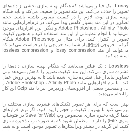
Lossy :
یک فیلتر می‌باشد که هنگام بهینه سازی بخشی از داده‌های
تصویر را حذف می‌کند. این متد تصویر را ضعیف می‌کند و باید هنگام
بهینه سازی توجه لازم را در کیفیت تصاویر داشته باشید. حجم
تصاویر در این متد بسیار کاهش پیدا می‌کند. در نرم‌افزار‌هایی مانند
Adobe Photoshop ، Affinity Photo و دیگر نرم افزار‌های موجود
می‌توانید با انجام تنظیماتی از این متد استفاده کنید و همچنین کیفیت
تصویر را کنترل کنید. برای مثال در Adobe Photoshop هنگام
گرفتن خروجی
JPEG
از شما متد خروجی را درخواست می‌کند که
می‌توانید از متد lossy compression و lossless compression
استفاده کنید.
Lossless :
یک فیلتر می‌باشد که هنگام بهینه سازی، داده‌ها را
فشرده سازی می‌کند. این متد کیفیت تصویر را کاهش نمی‌دهد ولی
تصاویر نباید از قبل فشرده سازی شده باشد تا به بهترین روش عمل
کند. با نرم افزار‌هایی مانند Adobe Photoshop ، Affinity Photo و
… و همچنین بعضی از افزونه‌های وردپرس نیز با متد Gzip این کار
را انجام می‌دهند.
بهتر است که برای هر تصویر تکنیک‌های فشرده سازی مختلف را
بررسی کنید تا بهترین کیفیت و حجم را پیدا کنید. اگر نرم افزار‌های
شما گزینه ذخیره سازی مخصوص وب (Save for Web در فتوشاپ
منوی File) را دارند ، مطمئن شوید که به صورت وب ذخیره سازی
کنید. این گزینه در بیشتر ویراستار‌های تصویر موجود است و به شما