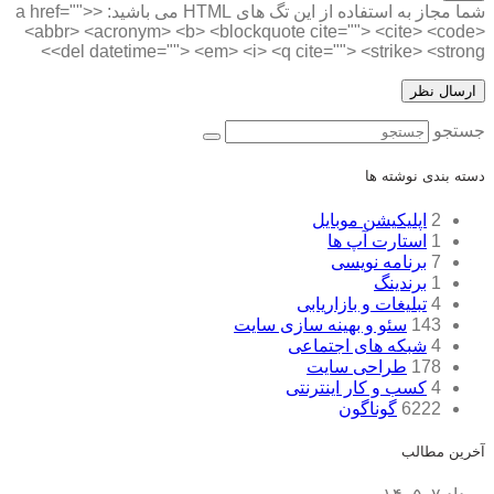
شما مجاز به استفاده از این تگ های HTML می باشید:
<a href="">
<abbr> <acronym> <b> <blockquote cite=""> <cite> <code>
<del datetime=""> <em> <i> <q cite=""> <strike> <strong>
جستجو
دسته بندی نوشته ها
2
اپلیکیشن موبایل
1
استارت آپ ها
7
برنامه نویسی
1
برندینگ
4
تبلیغات و بازاریابی
143
سئو و بهینه سازی سایت
4
شبکه های اجتماعی
178
طراحی سایت
4
کسب و کار اینترنتی
6222
گوناگون
آخرین مطالب