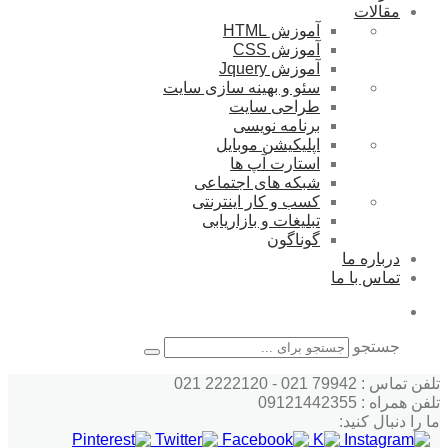
مقالات
آموزش HTML
آموزش CSS
آموزش Jquery
سئو و بهینه سازی سایت
طراحی سایت
برنامه نویسی
اپلیکیشن موبایل
استارت آپ ها
شبکه های اجتماعی
کسب و کار اینترنتی
تبلیغات و بازاریابی
گوناگون
درباره ما
تماس با ما
جستجو
تلفن تماس : 79942 021 - 2222120 021
تلفن همراه : 09121442355
ما را دنبال کنید: