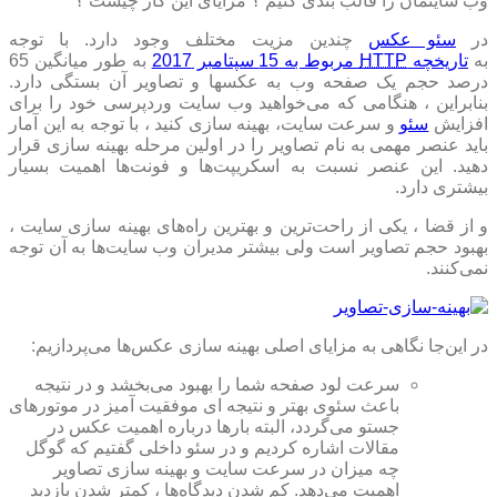
وب سایتمان را قالب بندی کنیم ؟ مزایای این کار چیست ؟
در
سئو عکس
چندین مزیت مختلف وجود دارد. با توجه
به
تاریخچه
HTTP
مربوط به 15 سپتامبر 2017
به طور میانگین 65
درصد حجم یک صفحه وب به عکسها و تصاویر آن بستگی دارد.
بنابراین ، هنگامی که می‌خواهید وب سایت وردپرسی خود را برای
افزایش
سئو
و سرعت سایت، بهینه سازی کنید ، با توجه به این آمار
باید عنصر مهمی به نام تصاویر را در اولین مرحله بهینه سازی قرار
دهید. این عنصر نسبت به اسکریپت‌ها و فونت‌ها اهمیت بسیار
بیشتری دارد.
و از قضا ، یکی از راحت‌ترین و بهترین راه‌های بهینه سازی سایت ،
بهبود حجم تصاویر است ولی بیشتر مدیران وب سایت‌ها به آن توجه
نمی‌کنند.
در این‌جا نگاهی به مزایای اصلی بهینه سازی عکس‌ها می‌پردازیم:
سرعت لود صفحه شما را بهبود می‌بخشد و در نتیجه
باعث سئوی بهتر و نتیجه ای موفقیت آمیز در موتورهای
جستو می‌گردد، البته بارها درباره اهمیت عکس در
مقالات اشاره کردیم و در سئو داخلی گفتیم که گوگل
چه میزان در سرعت سایت و بهینه سازی تصاویر
اهمیت می‌دهد. کم شدن دیدگاه‌ها ، کمتر شدن بازدید