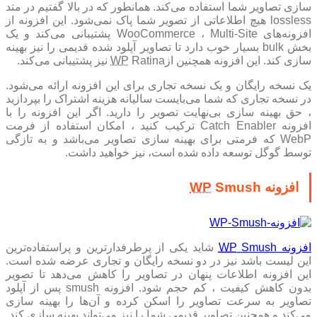
سازی تصاویر شما استفاده می‌کند. همانطور که در بالا گفتیم در متد
lossless هیچ اطلاعاتی از تصویر شما پاک نمی‌شود. این افزونه از
افزونه‌های WooCommerce ، Multi-Site پشتیبانی می‌کند و یک
بخش bulk بسیار خوب دارد تا تصاویر آپلود شده قدیمی را نیز بهینه
سازی کند. این افزونه همچنین از
Ratina‌ نیز پشتیبانی می‌کند.
WP
یک نسخه رایگان و یک نسخه تجاری برای این افزونه ارائه می‌شود.
در نسخه تجاری که شما می‌بایست سالیانه هزینه اشتراک را بپردازید
، حق بهینه سازی بی‌نهایت تصویر را دارید. اگر این افزونه را با
افزونه Catch Enabler ترکیب کنید ، امکان استفاده از فرمت
WebP که فرمتی برای بهینه سازی تصاویر می‌باشد و به تازگی
توسط گوگل توسعه داده شده است، نیز خواهید داشت.
افزونه
Smush
WP
افزونه
Smush
WP
شاید یکی از پرطرفدار‌ترین و پراستفاده‌ترین
این لیست باشد نیز در دو نسخه رایگان و تجاری عرضه شده است.
این افزونه اطلاعات پنهان در تصاویر را کاهش می‌دهد تا تصویر
بدون کاهش کیفیت ، کم حجم شود. افزونه smush پس از آپلود
تصاویر به سرعت تصاویر را اسکن کرده و آن‌ها را بهینه سازی
می‌کند و همچنین تصاویر قدیمی شما را نیز می‌تواند بهینه سازی کند.