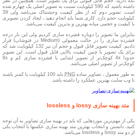
نگه دارید، حجم قابل قبولی برای یک تصویر است. همچنین در نظر
داشته باشید که 590 کیلوبایت نسبت به تصویر اصلی یک چهارم شده
است. تصویر دوم که از نظر کیفیت وحشتناک می‌باشد ولی 39
کیلوبایت حجم دارد. کاری شما باید انجام دهید ، ایجاد کردن تصویری
با کیفیت و حجمی میانه بهترین و بدترین کیفیت می‌باشد.
بنابراین ما تصویر را دوباره فشرده سازی کردیم ولی این بار درجه
فشرده سازی را در حالت معمولی (Medium در فتوشاپ) قرار
دادیم. کیفیت تصویر قابل قبول و حجم آن نیز 132 کیلوبایت شد که
برای یک تصویر با چنین کیفیت بالایی قابل قبول است. این تصویر
حدودا 4x کوچک‌تر از تصویر ابتدایی با فشرده سازی کم و 8x
کوچک‌تر از تصویر اصلی می‌باشد.
به طور معمول ، تصاویر ساده
PNG
باید 100 کیلوبایت یا کمتر باشند
تا وب سایت بهترین عملکرد را داشته باشد.
متد بهینه سازی lossy و lossless
یکی از مهم‌ترین مورد‌هایی که باید در بهینه سازی تصاویر به آن توجه
کنید، دانستن و انتخاب بهترین متد بهینه سازی عکسها با انتخاب یکی
از دو متد lossy و lossless می‌باشد.