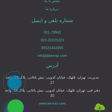
تماس با ما
درباره ما
شماره تلفن و ایمیل
021-79942
021-22221223
09121442355
info[at]seoraz.com
آدرس
مدیریت: تهران، قلهک، خیابان کدویی، نبش باغانی، پلاک 16، واحد
17
دفتر فنی: تهران، قلهک، خیابان کدویی، نبش باغانی، پلاک 16، واحد
20
www.seoraz.com