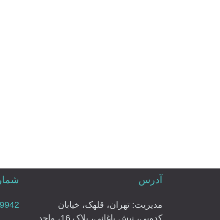
آدرس
شماره
مدیریت: تهران، قلهک، خیابان
79942
کدویی، نبش باغانی، پلاک 16، واحد