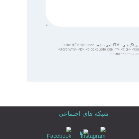
 HTML می باشید:
<a href=""> <abbr>
<acronym> <b> <blockquote cite=""> <cite> <co
<em> <i> <q cit
شبکه های اجتماعی