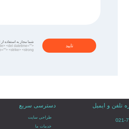
شما مجاز به استفاده از این تگ های
تایید
de> <del datetime="">
e=""> <strike> <strong>
 تلفن و ایمیل
دسترسی سریع
طراحی سایت
021-
خدمات ما