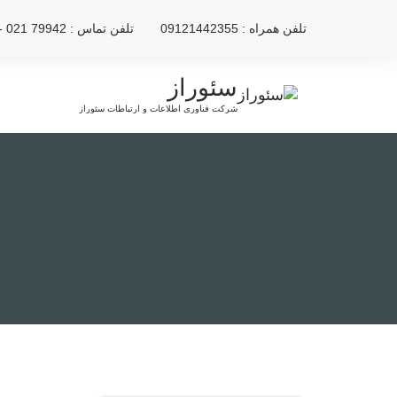
رش
تلفن همراه : 09121442355
تلفن تماس : 79942 021 - 2222120 021
ه
حتوا
سئوراز
شرکت فناوری اطلاعات و ارتباطات سئوراز