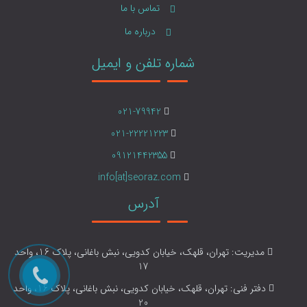
تماس با ما
درباره ما
شماره تلفن و ایمیل
021-79942
021-22221223
09121442355
info[at]seoraz.com
آدرس
مدیریت: تهران، قلهک، خیابان کدویی، نبش باغانی، پلاک 16، واحد
17
دفتر فنی: تهران، قلهک، خیابان کدویی، نبش باغانی، پلاک 16، واحد
20