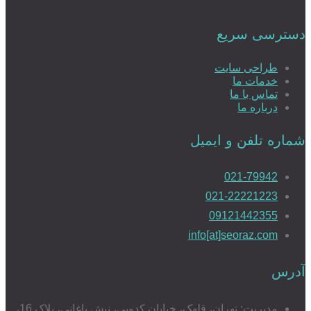
دسترسی سریع
طراحی سایت
خدمات ما
تماس با ما
درباره ما
شماره تلفن و ایمیل
021-79942
021-22221223
09121442355
info[at]seoraz.com
آدرس
مدیریت: تهران، قلهک، خیابان کدویی، نبش باغانی، پلاک 16،