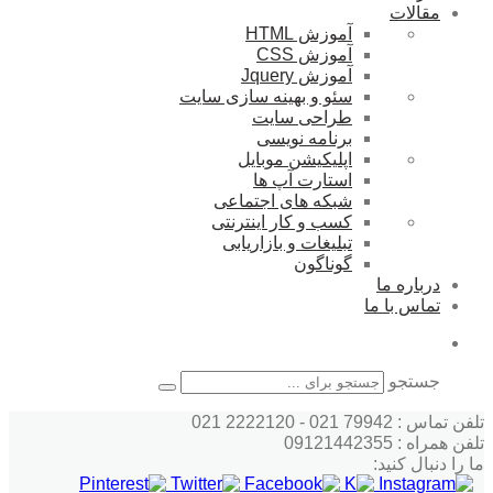
مقالات
آموزش HTML
آموزش CSS
آموزش Jquery
سئو و بهینه سازی سایت
طراحی سایت
برنامه نویسی
اپلیکیشن موبایل
استارت آپ ها
شبکه های اجتماعی
کسب و کار اینترنتی
تبلیغات و بازاریابی
گوناگون
درباره ما
تماس با ما
جستجو
تلفن تماس : 79942 021 - 2222120 021
تلفن همراه : 09121442355
ما را دنبال کنید: