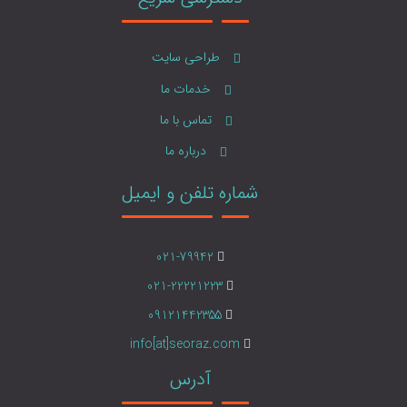
طراحی سایت
خدمات ما
تماس با ما
درباره ما
شماره تلفن و ایمیل
021-79942
021-22221223
09121442355
info[at]seoraz.com
آدرس