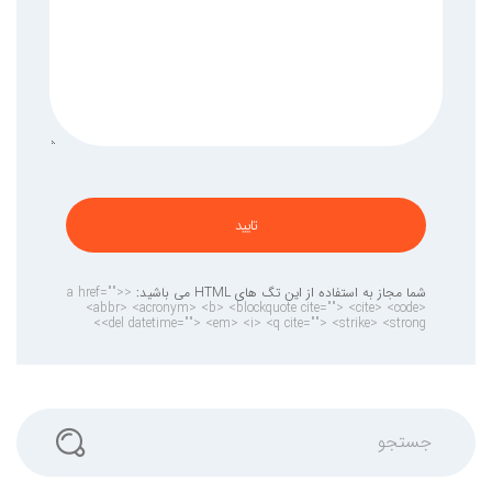
تایید
شما مجاز به استفاده از این تگ های HTML می باشید:
<a href="">
<abbr> <acronym> <b> <blockquote cite=""> <cite> <code>
<del datetime=""> <em> <i> <q cite=""> <strike> <strong>
جستجو