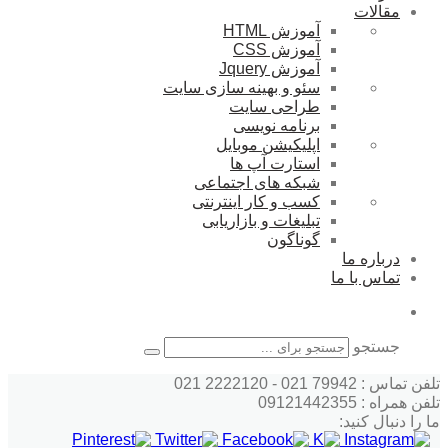
مقالات
آموزش HTML
آموزش CSS
آموزش Jquery
سئو و بهینه سازی سایت
طراحی سایت
برنامه نویسی
اپلیکیشن موبایل
استارت آپ ها
شبکه های اجتماعی
کسب و کار اینترنتی
تبلیغات و بازاریابی
گوناگون
درباره ما
تماس با ما
جستجو
تلفن تماس : 79942 021 - 2222120 021
تلفن همراه : 09121442355
ما را دنبال کنید: