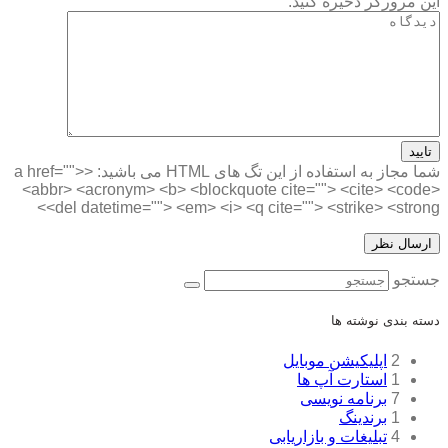
این مرورگر ذخیره کنید.
تایید
شما مجاز به استفاده از این تگ های HTML می باشید:
<a href="">
<abbr> <acronym> <b> <blockquote cite=""> <cite> <code>
<del datetime=""> <em> <i> <q cite=""> <strike> <strong>
جستجو
دسته بندی نوشته ها
2
اپلیکیشن موبایل
1
استارت آپ ها
7
برنامه نویسی
1
برندینگ
4
تبلیغات و بازاریابی