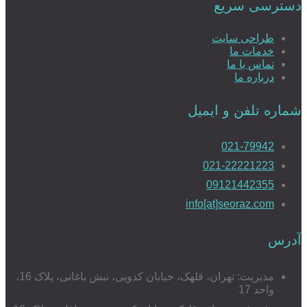
دسترسی سریع
طراحی سایت
خدمات ما
تماس با ما
درباره ما
شماره تلفن و ایمیل
021-79942
021-22221223
09121442355
info[at]seoraz.com
آدرس
مدیریت: تهران، قلهک، خیابان کدویی، نبش باغانی، پلاک 16،
واحد 17