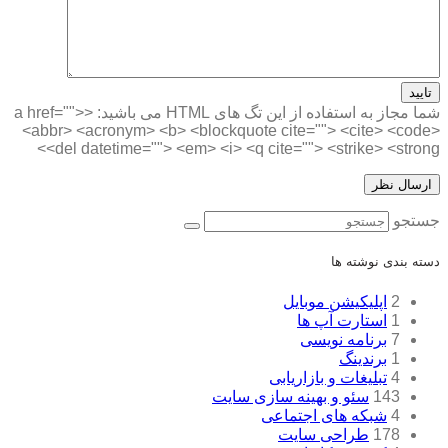
تایید
شما مجاز به استفاده از این تگ های HTML می باشید:
<a href="">
<abbr> <acronym> <b> <blockquote cite=""> <cite> <code>
<del datetime=""> <em> <i> <q cite=""> <strike> <strong>
جستجو
دسته بندی نوشته ها
2
اپلیکیشن موبایل
1
استارت آپ ها
7
برنامه نویسی
1
برندینگ
4
تبلیغات و بازاریابی
143
سئو و بهینه سازی سایت
4
شبکه های اجتماعی
178
طراحی سایت