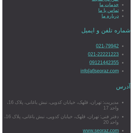
خدمات ما
تماس با ما
درباره ما
شماره تلفن و ایمیل
021-79942
021-22221223
09121442355
info[at]seoraz.com
آدرس
مدیریت: تهران، قلهک، خیابان کدویی، نبش باغانی، پلاک 16،
واحد 17
دفتر فنی: تهران، قلهک، خیابان کدویی، نبش باغانی، پلاک 16،
واحد 20
www.seoraz.com