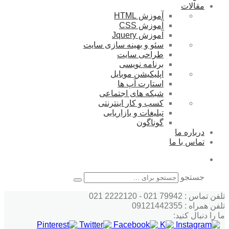
مقالات
آموزش HTML
آموزش CSS
آموزش Jquery
سئو و بهینه سازی سایت
طراحی سایت
برنامه نویسی
اپلیکیشن موبایل
استارت آپ ها
شبکه های اجتماعی
کسب و کار اینترنتی
تبلیغات و بازاریابی
گوناگون
درباره ما
تماس با ما
جستجو
تلفن تماس : 79942 021 - 2222120 021
تلفن همراه : 09121442355
ما را دنبال کنید: