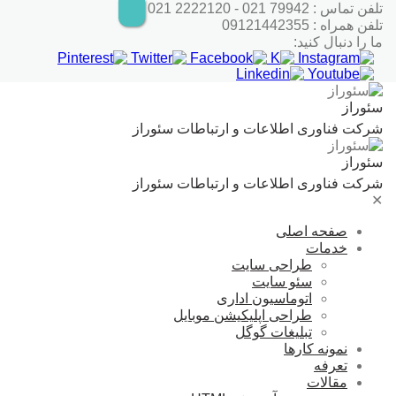
رش
تلفن تماس : 79942 021 - 2222120 021
ه
تلفن همراه : 09121442355
حتوا
ما را دنبال کنید:
سئوراز
شرکت فناوری اطلاعات و ارتباطات سئوراز
سئوراز
شرکت فناوری اطلاعات و ارتباطات سئوراز
✕
صفحه اصلی
خدمات
طراحی سایت
سئو سایت
اتوماسیون اداری
طراحی اپلیکیشن موبایل
تبلیغات گوگل
نمونه کارها
تعرفه
مقالات