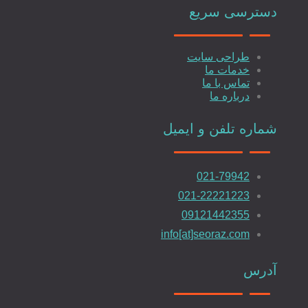
دسترسی سریع
طراحی سایت
خدمات ما
تماس با ما
درباره ما
شماره تلفن و ایمیل
021-79942
021-22221223
09121442355
info[at]seoraz.com
آدرس