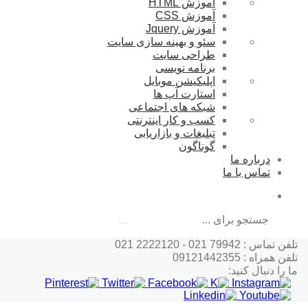
آموزش HTML
آموزش CSS
آموزش Jquery
سئو و بهینه سازی سایت
طراحی سایت
برنامه نویسی
اپلیکیشن موبایل
استارت آپ ها
شبکه های اجتماعی
کسب و کار اینترنتی
تبلیغات و بازاریابی
گوناگون
درباره ما
تماس با ما
جستجو
تلفن تماس : 79942 021 - 2222120 021
تلفن همراه : 09121442355
ما را دنبال کنید: