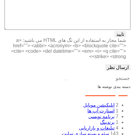
تایید
شما مجاز به استفاده از این تگ های HTML می باشید:
<a
href=""> <abbr> <acronym> <b> <blockquote cite="">
<cite> <code> <del datetime=""> <em> <i> <q cite="">
<strike> <strong>
جستجو
دسته بندی نوشته ها
2
اپلیکیشن موبایل
1
استارت آپ ها
7
برنامه نویسی
1
برندینگ
4
تبلیغات و بازاریابی
143
سئو و بهینه سازی سایت