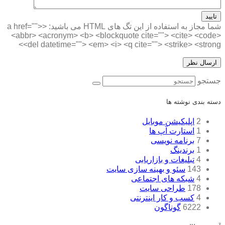
تایید
شما مجاز به استفاده از این تگ های HTML می باشید:
<a href="">
<abbr> <acronym> <b> <blockquote cite=""> <cite> <code>
<del datetime=""> <em> <i> <q cite=""> <strike> <strong>
جستجو
دسته بندی نوشته ها
2
اپلیکیشن موبایل
1
استارت آپ ها
7
برنامه نویسی
1
برندینگ
4
تبلیغات و بازاریابی
143
سئو و بهینه سازی سایت
4
شبکه های اجتماعی
178
طراحی سایت
4
کسب و کار اینترنتی
6222
گوناگون