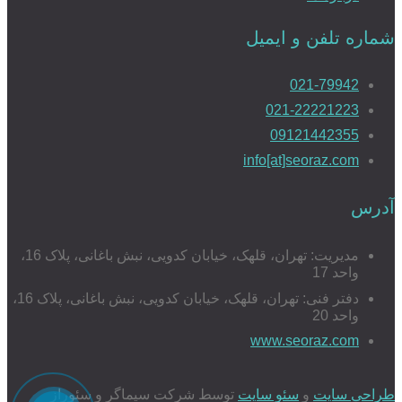
شماره تلفن و ایمیل
021-79942
021-22221223
09121442355
info[at]seoraz.com
آدرس
مدیریت: تهران، قلهک، خیابان کدویی، نبش باغانی، پلاک 16،
واحد 17
دفتر فنی: تهران، قلهک، خیابان کدویی، نبش باغانی، پلاک 16،
واحد 20
www.seoraz.com
طراحی سایت
و
سئو سایت
توسط شرکت سیماگر و سئوراز