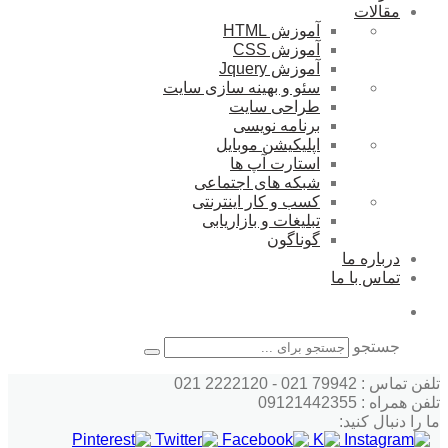
مقالات
آموزش HTML
آموزش CSS
آموزش Jquery
سئو و بهینه سازی سایت
طراحی سایت
برنامه نویسی
اپلیکیشن موبایل
استارت آپ ها
شبکه های اجتماعی
کسب و کار اینترنتی
تبلیغات و بازاریابی
گوناگون
درباره ما
تماس با ما
جستجو
تلفن تماس : 79942 021 - 2222120 021
تلفن همراه : 09121442355
ما را دنبال کنید: