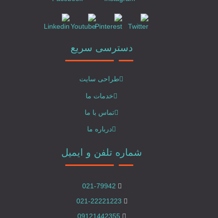
دسترسی سریع
طراحی سایت
خدمات ما
تماس با ما
درباره ما
شماره تلفن و ایمیل
021-79942
021-22221223
09121442355