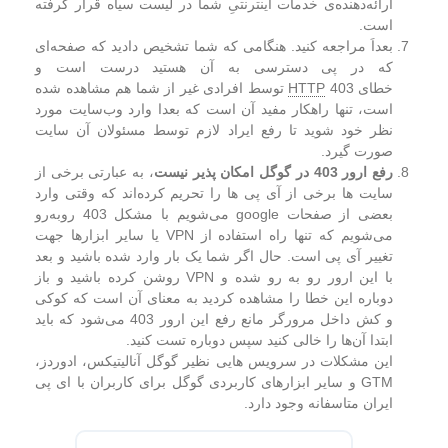
ارائه‌دهنده‌ی خدمات اینترنتیِ شما در لیست سیاه قرار گرفته
است.
بعداَ مراجعه کنید. هنگامی که شما تشخیص دادید که صفحه‌ای
که در پی دسترسی به آن هستید درست است و
خطای
HTTP
403 توسط افرادی غیر از شما هم مشاهده شده
است، تنها راهکار مفید آن است که بعدا وارد وب‌سایت مورد
نظر خود شوید تا رفع ایراد لازم توسط مسئولان آن سایت
صورت گیرد.
رفع ارور 403 در گوگل امکان پذیر نیست
، به عبارتی برخی از
سایت ها برخی از آی پی ها را تحریم کرده‌اند که وقتی وارد
بعضی از صفحات google می‌شویم با مشکل 403 روبه‌رو
می‌شویم که تنها راه استفاده از VPN یا سایر ابزارها جهت
تغییر آی پی است. حال اگر شما یک بار وارد شده باشید و بعد
با این ارور رو به رو شده و VPN روشن کرده باشید و باز
دوباره این خطا را مشاهده کردید به معنای آن است که کوکی
و کش داخل مرورگر مانع رفع این ارور 403 می‌شود که باید
ابتدا آن‌ها را خالی کنید سپس دوباره تست کنید.
این مشکلات در سرویس هایی نظیر گوگل آنالیتیکس، ادوردز،
GTM و سایر ابزارهای کاربردی گوگل برای کاربران با ای پی
ایران متاسفانه وجود دارد.