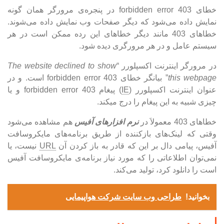
خطای 403 forbidden error در پنجره‌ی مرورگر همان‌ گونه
نمایش داده می‌شود که دیگر صفحات وب نمایش داده می‌شوند.
خطاهای 403 مانند دیگر خطاهای این رده ممکن است در هر
سیستم عامل و در هر مرورگری دیده شود.
در مرورگر اینترنت اکسپلورر “
The website declined to show
this webpage
” بیانگر خطای 403 forbidden error است. و در
عنوان اینترنت اکسپلورر (
IE
) پیغام 403 forbidden error و یا
چیزی شبیه به این پیغام را درج میکند.
خطاهای 403 معمولاَ در
نرم افزارهای آفیس
هم مشاهده می‌شود
وقتی که لینک‌های بازکننده از طریق برنامه‌های مایکروسافت
آفیس، پیامی دال بر این که قادر به باز کردن آن
URL
نیست، یا
نمی‌توان اطلاعاتی را که مورد نیاز برنامه‌ی مایکروسافت آفیس
است را دانلود کرد، تولید می‌کند.
بخوانید!
طراحی وب سایت شرکت هواپیمایی