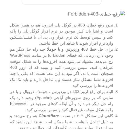
نحوه رفع خطای 403 در گوگل پلی اندروید هم به همین شکل
است و ابتدا باید کش موجود در نرم افزار گوگل پلی را پاک
کنید و سپس توسط یک نرم افزار وی پی ان یا قـنــد/شــکـن
وارد نرم افزار شوید تا شاهد این خطا نباشید.
برای حل خطا 403
وردپرس و یا جوملا
چند راه حل دیگر هم
وجود دارد، زمانی که خطای forbidden در سایت WordPress
رخ می‌دهد پیشنهاد می‌شود همه افزونه‌ها را به شکل موقت
غیرفعال کنید، سپس بررسی کنید و ببینید که ایا ارور 403
همچنان است یا نه، اگر نبود به این معنا هست که یکی یا چند
افزونه شما مشکل ساز هستند و یا تداخل دارند و باید تک تک
افزونه ها را بررسی کنید.
البته برای رفع ارور 403 در وردپرس ، جوملا ، دروپال و یا هر
سایتی که بر روی سرورهای آپاچی (Apache) وجود دارد یک
راه حل دیگر هم دارد و آن اینکه کدهای موجود در .htaccess
را به شکل موقت غیرفعال کنید و سپس بررسی کنید.
گاهی این مشکل ۴۰۳ در سمت
Cloudflare
هم رخ می‌دهد و
به دلیل تداخل با هاست شما ممکن است شاهد این باشید که
بعد از فعال سازی سایت در کلودفلیر این خطا نیز رخ دهد.