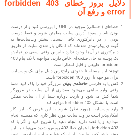
دلایل بروز خطای 403 forbidden
error و رفع آن
خطاهای (احتمالی) موجود در
URL
را بررسی کنید و از درست
بودن نام و پسوند آدرس سایت مطمئن شوید و فقط درست
بودن آن در دایرکتوری کافی نیست. بیشتر وب‌سایت‌ها به
گونه‌ای پیکره‌بندی شده‌اند که امکان باز شدن سایت از طریق
دایرکتوری در آن‌ها وجود ندارد بنابراین وقتی سعی در نمایش
یک پوشه به جای صفحه‌ای خاص دارید، مواجهه با یک پیام 403
forbidden طبیعی و قابل انتظار است.
توجه
: این مسئله تا حدودی رایج‌ترین دلیل برای یک وب‌سایت
برای مواجهه با ارور 403 forbidden باشد.
کش یا به فارسی
حافظه‌ی پنهان
مرورگر خود را پاک کنید. شما
وقتی وارد سایتی می‌شود مقداری از آن سایت در مرورگر
شما کش می‌شود و بازدید دوباره شما از آن سایت ممکن
است با مشکل 403 forbidden مواجه کند.
وارد وب‌سایت (مورد نظر) شوید با این فرض که این کار
امکان‌پذیر است در وب سایت مورد نظر کاری که همیشه انجام
میدادید و یا قصد دارید انجام دهید را شروع کنید و اگر با کد
403 forbidden یا همان خطا 403 روبه‌رو شدید می‌تواند به این
معنی باشد که شما پیش از آن که بتوانید سایت آن آدرس شوید