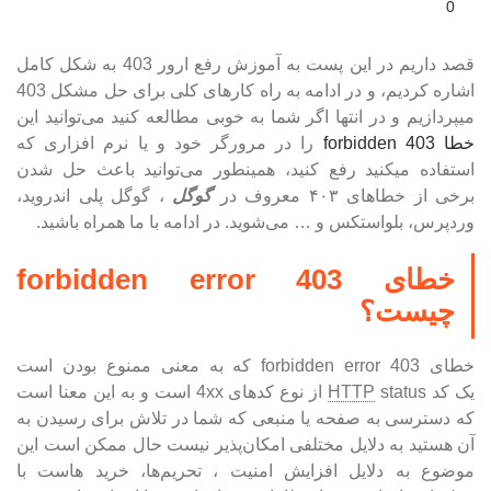
0
قصد داریم در این پست به آموزش رفع ارور 403 به شکل کامل
اشاره کردیم، و در ادامه به راه کارهای کلی برای حل مشکل 403
میپردازیم و در انتها اگر شما به خوبی مطالعه کنید می‌توانید این
خطا 403 forbidden
را در مرورگر خود و یا نرم افزاری که
استفاده میکنید
رفع کنید، همینطور می‌توانید باعث حل شدن
برخی از خطاهای ۴۰۳ معروف در
گوگل
، گوگل پلی اندروید،
وردپرس، بلواستکس و … می‌شوید. در ادامه با ما همراه باشید.
خطای 403 forbidden error
چیست؟
خطای 403 forbidden error که به معنی ممنوع بودن است
یک کد
status از نوع کدهای 4xx است و به
HTTP
این معنا است
که دسترسی به صفحه یا منبعی‌ که شما در تلاش برای رسیدن به
آن هستید به دلایل مختلفی امکان‌پذیر نیست
حال ممکن است این
موضوع به دلایل افزایش امنیت ، تحریم‌ها، خرید هاست با