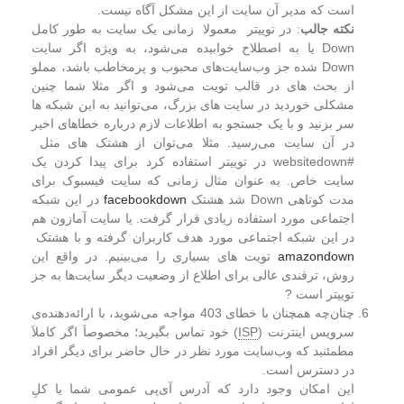
است که مدیر آن سایت از این مشکل آگاه نیست.
نکته جالب
: در توییتر معمولا زمانی یک سایت به طور کامل
Down یا به اصطلاح خوابیده می‌شود، به ویژه اگر سایت
Down شده جز وب‌سایت‌های محبوب و پرمخاطب باشد، مملو
از بحث های در قالب تویت می‌شود و اگر مثلا شما چنین
مشکلی خوردید در سایت های بزرگ، می‌توانید به این شبکه ها
سر بزنید و با یک جستجو به اطلاعات لازم درباره خطاهای اخیر
در آن سایت می‌رسید. مثلا می‌توان از هشتک های مثل
#websitedown در توییتر استفاده کرد برای پیدا کردن یک
سایت خاص. به عنوان مثال زمانی که سایت فیسبوک برای
مدت کوتاهی Down شد هشتک
facebookdown
در این شبکه
اجتماعی مورد استفاده زیادی قرار گرفت. یا سایت آمازون هم
در این شبکه اجتماعی مورد هدف کاربران گرفته و با هشتک
amazondown
تویت های بسیاری را می‌بینیم. در واقع این
روش، ترفندی عالی برای اطلاع از وضعیت دیگر سایت‌ها به جز
توییتر است ?
چنان‌چه همچنان با خطای 403 مواجه می‌شوید، با ارائه‌دهنده‌ی
سرویس اینترنت (
ISP
) خود تماس بگیرید؛ مخصوصاَ اگر کاملاَ
مطمئنید که وب‌سایت مورد نظر در حال حاضر برای دیگر افراد
در دسترس است.
این امکان وجود دارد که آدرس آی‌پی عمومی شما یا کلِ