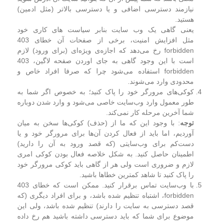
نیازمند دسترسی اضافی و یا دسترسی بالاتر (مثل ادمین)
هستید.
یعنی گاهی یک وب سایت بنابر سیاست های کاری خود
مثل افزایش امنیت، برخی از صفحات آن خطای 403
forbidden رخ می‌دهد که اجازه‌ی ویژه‌ای (برای ورود) لازم
است با این وجود گاهی به جای اوردن صفحه لاگین، 403
forbidden استفاده می‌شود چرا که صرفا افراد خاص و
محدودی وارد می‌شوند.
کوکی‌های مرورگر خود را پاک کنید؛ به خصوص اگر شما به
طور معمول وارد وب‌سایت خاصی می‌شود و وارد شدن دوباره
شما آخرین مرحله کار نمی‌کند.
توجه
: با وجود این که ما از (حذف) کوکی‌ها سخن به میان
آوردیم، اما باید از فعال کردن آن‌ها برای مرورگر خود و یا
دست‌کم برای وب‌سایتی (که قصد ورود به آن را دارید)
اطمینان حاصل کنید. به شکل خلاصه فعال بودن کوکی امری
لازم و ضروری است ولی هر از گاهی باید کوکی مرورگر خود
را پاک کنید تا شاهد کمترین خطاها باشید.
با وب‌سایت تماس برقرار کنید. ممکن است که خطای 403
forbidden، اشتباه تنظیم شده باشد، و برای افراد دیگری (که
قصد دسترسی به سایت را دارند) تنظیم شده باشد، ولی این
موضوع برای شما که باید دسترسی داشته باشید هم رخ داده