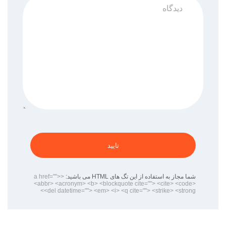
تایید
شما مجاز به استفاده از این تگ های HTML می باشید:
<a href="">
<abbr> <acronym> <b> <blockquote cite=""> <cite> <code>
<del datetime=""> <em> <i> <q cite=""> <strike> <strong>