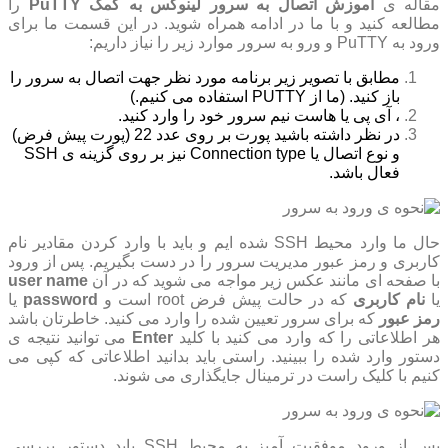
مقاله ی
آموزش اتصال به سرور لینوکس به کمک PuTTY
را
مطالعه کنید و با ما در ادامه همراه شوید. در این قسمت ما برای
ورود به PuTTY و ورو به سرور موارد زیر را نیاز داریم:
مطابق با تصویر زیر برنامه مورد نظر جهت اتصال به سرور را
باز کنید. (ما از PUTTY استفاده می کنیم.)
، آی پی یا هاست نیم سرور خود را وارد کنید.
در نظر داشته باشید پورت بر روی عدد 22 (پورت پیش فرض)
و نوع اتصال یا Connection type نیز بر روی گزینه ی SSH
فعال باشد.
حال ما وارد محیط SSH شده ایم و باید با وارد کردن مقادیر نام
کاربری و رمز عبور مدیریت سرور را در دست بگیریم. پس از ورود
با صفحه ای مانند عکس زیر مواجه می شوید که در آن
user name
یا
نام کاربری
که در حالت پیش فرض root است و
password
یا
رمز عبور
که برای سرور تعیین شده را وارد می کنید. خاطرتان باشد
هر اطلاعاتی را که وارد می کنید با کلید
Enter
می توانید نتیجه ی
دستور وارد شده را ببینید. راستی باید بدانید اطلاعاتی که کپی می
کنیم با کلیک راست در ترمینال جایگذاری می شوند.
پس از ورود موفقیت آمیز به محیط SSH باید دستور بررسی