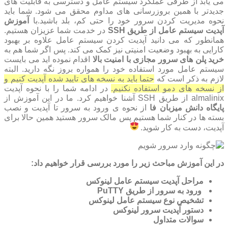
می یابد از طرفی عملکرد سیستم عامل و دسترسی به قابلیت های
جدیدتر با همین بروزرسانی های مداوم محقق می شود. شما باید
نحوه مدیریت کردن سرور خود را حتی کم، بلد باشید.با
آموزش
آپدیت سیستم عامل از طریق SSH
در خدمت شما عزیزان هستیم.
همانطور که می دانید آپدیت کردن سیستم عامل علاوه بر بهبود
کارایی به بهبود وضعیت امنیتی نیز کمک می کند. پس اگر شما هم به
خرید پلن های سرور مجازی با امنیت بالا
اقدام نموده اید می بایست
سیستم عامل مورد استفاده خود را همواره بروز نگه دارید. البته
لازم به ذکر است که
حتما باید به نسخه های تایید شده آپدیت کنیم و
از نسخه های دمو استفاده نکنیم.
در ادامه شما را با نحوه آپدیت
almalinix از طریق SSH آشنا خواهیم کرد. ما در این آموزش از
پایگاه دانش میزبان فا
از نحوه ی ورود به سرور تا آپدیت و نصب
بسته ها در کنار شما هستیم پس مالک سرور هستید همین حالا برای
آپدیت، دست به کار شوید.
در این آموزش مباحث زیر را مورد بررسی قرار خواهیم داد:
مراحل آپدیت سیستم عامل لینوکس
ورود به سرور از طریق PuTTY
تشخیص نوع سیستم عامل لینوکس
دستور آپدیت سرور لینوکس
سوالات متداول