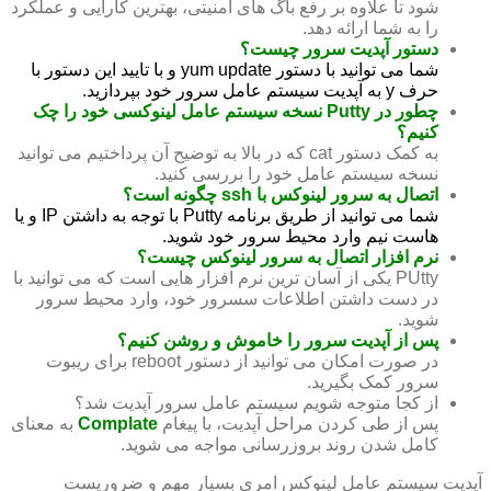
شود تا علاوه بر رفع باگ های امنیتی، بهترین کارایی و عملکرد
را به شما ارائه دهد.
دستور آپدیت سرور چیست؟
شما می توانید با دستور yum update و با تایید این دستور با
حرف y به آپدیت سیستم عامل سرور خود بپردازید.
چطور در Putty نسخه سیستم عامل لینوکسی خود را چک
کنیم؟
به کمک دستور cat که در بالا به توضیح آن پرداختیم می توانید
نسخه سیستم عامل خود را بررسی کنید.
اتصال به سرور لینوکس با ssh چگونه است؟
شما می توانید از طریق برنامه Putty با توجه به داشتن IP و یا
هاست نیم وارد محیط سرور خود شوید.
نرم افزار اتصال به سرور لینوکس چیست؟
PUtty یکی از آسان ترین نرم افزار هایی است که می توانید با
در دست داشتن اطلاعات سسرور خود، وارد محیط سرور
شوید.
پس از آپدیت سرور را خاموش و روشن کنیم؟
در صورت امکان می توانید از دستور reboot برای ریبوت
سرور کمک بگیرید.
از کجا متوجه شویم سیستم عامل سرور آپدیت شد؟
پس از طی کردن مراحل آپدیت، با پیغام
Complate
به معنای
کامل شدن روند بروزرسانی مواجه می شوید.
آپدیت سیستم عامل لینوکس امری بسیار مهم و ضروریست