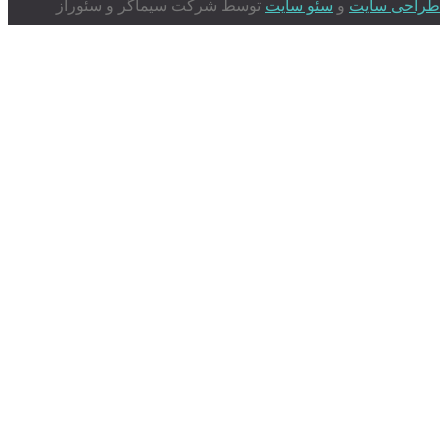
طراحی سایت
و
سئو سایت
توسط شرکت سیماگر و سئوراز