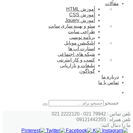
مقالات
آموزش HTML
آموزش CSS
آموزش Jquery
سئو و بهینه سازی سایت
طراحی سایت
برنامه نویسی
اپلیکیشن موبایل
استارت آپ ها
شبکه های اجتماعی
کسب و کار اینترنتی
تبلیغات و بازاریابی
گوناگون
درباره ما
تماس با ما
جستجو
تلفن تماس : 79942 021 - 2222120 021
تلفن همراه : 09121442355
ما را دنبال کنید: