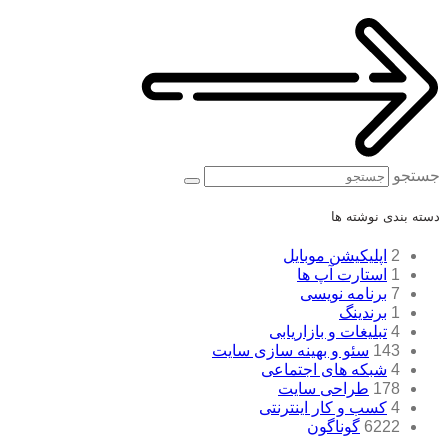
جستجو
دسته بندی نوشته ها
2
اپلیکیشن موبایل
1
استارت آپ ها
7
برنامه نویسی
1
برندینگ
4
تبلیغات و بازاریابی
143
سئو و بهینه سازی سایت
4
شبکه های اجتماعی
178
طراحی سایت
4
کسب و کار اینترنتی
6222
گوناگون