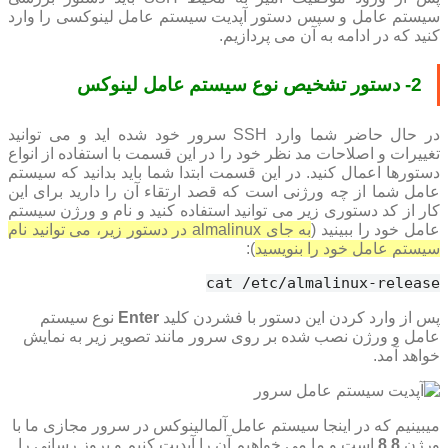
سیستم عامل و سپس دستور آپدیت سیستم عامل لینوکسی را وارد
کنید که در ادامه به آن می پردازیم.
2- دستور تشخیص نوع سیستم عامل لینوکس
در حال حاضر شما وارد SSH سرور خود شده اید و می توانید
تغییرات و اصلاحات مد نظر خود را در این قسمت با استفاده از انواع
دستورها اعمال کنید. در این قسمت ابتدا شما باید بدانید که سیستم
عامل شما از چه ورژنی است که قصد ارتقاء آن را دارید برای این
کار از کد دستوری زیر می توانید استفاده کنید و نام و ورژن سیستم
عامل خود را ببینید (
به جای almalinux در دستور زیر، می توانید نام
سیستم عامل خود را بنویسید
):
cat /etc/almalinux-release
پس از وارد کردن این دستور با فشردن کلید
Enter
نوع سیستم
عامل و ورژن نصب شده بر روی سرور مانند تصویر زیر به نمایش
خواهد آمد.
میبینیم که در اینجا سیستم عامل آلمالینوکس در سرور مجازی ما با
ورژن
8.8
است و ما می خواهیم آن را آپدیت کنیم و بروز رسانی را