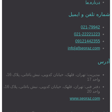
درباره ما
شماره تلفن و ایمیل
021-79942
021-22221223
09121442355
info[at]seoraz.com
آدرس
مدیریت: تهران، قلهک، خیابان کدویی، نبش باغانی، پلاک 16،
واحد 17
دفتر فنی: تهران، قلهک، خیابان کدویی، نبش باغانی، پلاک 16،
واحد 20
www.seoraz.com