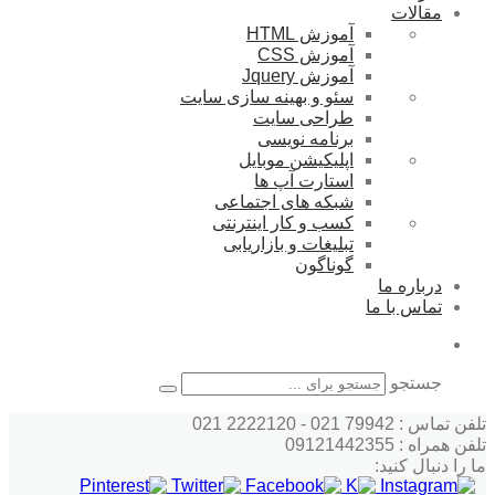
مقالات
آموزش HTML
آموزش CSS
آموزش Jquery
سئو و بهینه سازی سایت
طراحی سایت
برنامه نویسی
اپلیکیشن موبایل
استارت آپ ها
شبکه های اجتماعی
کسب و کار اینترنتی
تبلیغات و بازاریابی
گوناگون
درباره ما
تماس با ما
جستجو
تلفن تماس : 79942 021 - 2222120 021
تلفن همراه : 09121442355
ما را دنبال کنید: