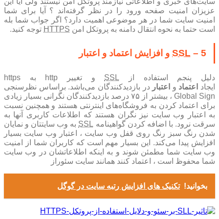
سایت‌های خبری و اطلاعاتی نیازمند پروتکل امن نیستند ولی آیا این
عزیزان امنیت صفحه ورود را در نظر گرفته‌اند ؟ آیا برای شما
امنیت سایت شما در هر موضوعی اهمیت دارد؟ اگر جواب شما بله
است حتما به نحوه انتقال دامنه به پروتکل امن
HTTPS
توجه کنید.
5 –
SSL
و افزایش اعتماد و اعتبار
دلیل پنجم استفاده از
SSL
و تغییر http به https
ایجاد
اعتماد
و
اعتبار
در بازدیدکنندگان می‌باشد. براساس نظرسنجی
Global Sign ، بیشتر از ۷۵ درصد بازدیدکنندگان نگرانی بسیار زیادی
برای اعتماد کردن به فروشگاه‌های اینترنتی هستند و همچنین نسبت
به اعتبار وب سایت نیز نگران هستند که اطلاعات کاربری آنها به
سرقت نرود. با اضافه کردن گواهینامه
SSL
به وب سایتتان و نمایان
شدن رنگ سبز رنگ روی قفل وب سایت ، اعتبار وب سایت بسیار
افزایش پیدا می‌کند. این بسیار مهم است که کاربران شما از امنیت
وب سایت شما مطمئن شوند و به اینکه اطلاعاتشان در وب سایت
شما محفوظ است ، اعتماد کنند همانند سایت سئوراز
بخوانید!
تکنیک های افزایش رتبه سایت در گوگل