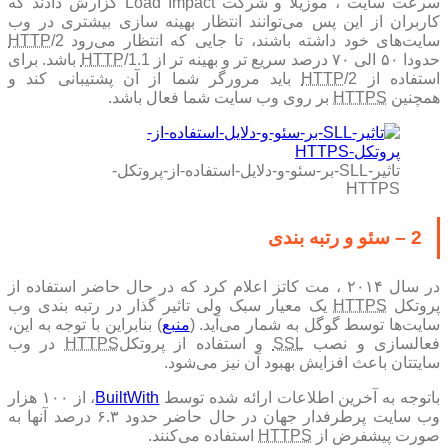
سرعت سایت ، موزیلا و شرکت Load Impact گزارش دادند که
کاربران از این پس می‌توانند انتظار بهینه سازی بیشتری در وب
سایت‌های خود داشته باشند، تا جایی که انتظار می‌رود
/2
HTTP
حدودا ۵۰ الی ۷۰ درصد سریع تر و بهینه تر از
HTTP
/1.1 باشد. برای
استفاده از
HTTP
/2 باید مرورگر شما از آن پشتیبانی کند و
همچنین
HTTPS
بر روی وب سایت شما فعال باشد.
تاثیر-SLL-بر-سئو-و-دلایل-استفاده-از-پروتکل-
HTTPS
2 – سئو و رتبه بندی
در سال ۲۰۱۴ ، مت کاتز اعلام کرد که در حال حاضر استفاده از
پروتکل
HTTPS
یک معیار سبک ولی تاثیر گذار در رتبه بندی وب
سایت‌ها توسط گوگل به شمار می‌آید. (
منبع
) بنابراین با توجه به این،
فعالسازی و نصب
SSL
و استفاده از پروتکل
HTTPS
در وب
سایتتان باعث افزایش بهبود آن نیز می‌شود.
باتوجه به آخرین اطلاعات ارائه شده توسط
BuiltWith
، از ۱۰۰ هزار
وب سایت پرطرفدار جهان در حال حاضر حدود ۶.۳ درصد آنها به
صورت پیشفرض از
HTTPS
استفاده می‌کنند.