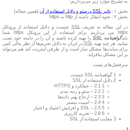
به تشریح موارد زیر می‌پردازیم:
بخش ۱ :
تاثیر
SSL
درسئو و دلایل استفاده از آن
(همین مقاله)
بخش ۲ : نحوه انتقال دامنه از http به https
در این مقاله به تعریف
SSL
چیست و دلایل استفاده از پروتکل
https می پردازیم. برای استفاده از این پروتکل https شما
باید
گواهینامه
SSL
را تهیه کرده باشید و آن را در دامنه خود نصب
نمایید. هر چند تهیه
SSL
در ایران به دلایل تحریم‌ها از نظر مالی کمی
برای سایت‌ها مشکل ساز است و از طرفی اینترنت کند هم می‌تواند
بر این مشکل بیافزاید.
سرفصل‌های پست
1
گواهینامه SSL چیست
2
دلایل استفاده از SSL
1 – عملکرد و HTTP/2
2.1
2 – سئو و رتبه بندی
2.2
3 – ارجاع بهتر داده‌ها
2.3
4 – امنیت بیشتر
2.4
5 – SSL و افزایش اعتماد و اعتبار
2.5
6 – تجربه کاربری
2.6
3
معایب استفاده از SSL