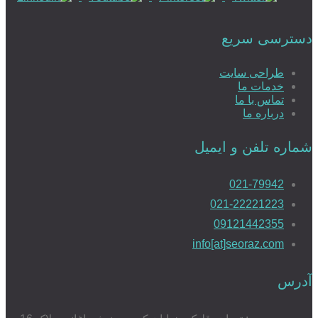
دسترسی سریع
طراحی سایت
خدمات ما
تماس با ما
درباره ما
شماره تلفن و ایمیل
021-79942
021-22221223
09121442355
info[at]seoraz.com
آدرس