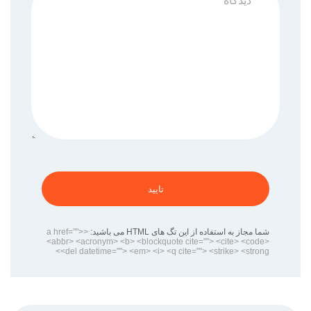
تایید
شما مجاز به استفاده از این تگ های HTML می باشید:
<a href="">
<abbr> <acronym> <b> <blockquote cite=""> <cite> <code>
<del datetime=""> <em> <i> <q cite=""> <strike> <strong>