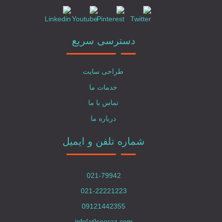
دسترسی سریع
طراحی سایت
خدمات ما
تماس با ما
درباره ما
شماره تلفن و ایمیل
021-79942
021-22221223
09121442355
info[at]seoraz.com