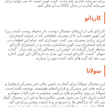
برای سرمایه گذاری بلند مدت، لایت کوین است که می توانید برای
سرمایه گذاری در سال 2022 به آن فکر کنید.
کاردانو
کاردانو یکی از ارزهای دیجیتال دوست دار محیط زیست است زیرا
این کوین قصد دارد تا از مصرف قطعاتی که در فرایند استخراج،
انرژی زیادی مصرف می کنند، خودداری کند. تمام این قطعات در
فرایند استخراج بیت کوین شناسایی شدند و در استخراج کاردانو
مدنظر قرار گرفته اند. اولین ارز دیجیتالی که بر پایه مدل ” اثبات
سهام ” است، کاردانو است. این مدل به دارندگان این کوین اجازه
می دهد که گره های تائید کننده خود را بسازند.
سولانا
ارز دیجیتال سولانا برای کمک به تامین مالی غیر متمرکز (دیفای) و
برنامه های غیر متمرکز و قراردادهای هوشمند، توسعه یافته است.
سولانا بر روی مکانیزم های ترکیبی منحصر به فرد اثبات سهام و
اثبات تاریخ، اجرا می شود. همین مکانیزم ها به این ارز دیجیتال کمک
می کند که تراکنش ها را سریع تر و با امنیت بیشتر پردازش کند.
SQL توکن بومی سولانا است و باعث تقویت این پلتفرم می شود.