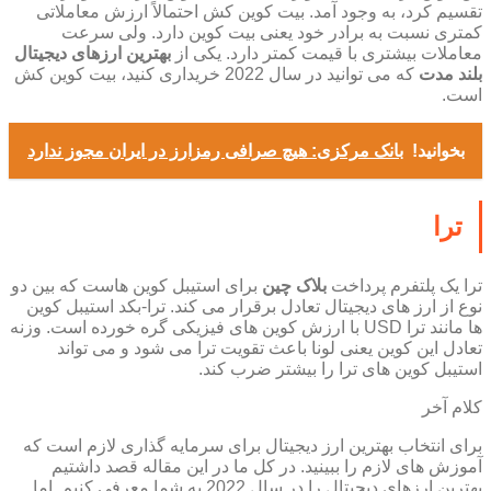
تقسیم کرد، به وجود آمد. بیت کوین کش احتمالاً ارزش معاملاتی
کمتری نسبت به برادر خود یعنی بیت کوین دارد. ولی سرعت
معاملات بیشتری با قیمت کمتر دارد. یکی از
بهترین ارزهای دیجیتال
بلند مدت
که می توانید در سال 2022 خریداری کنید، بیت کوین کش
است.
بخوانید!
بانک مرکزی: هیچ صرافی رمزارز در ایران مجوز ندارد
ترا
ترا یک پلتفرم پرداخت
بلاک چین
برای استیبل کوین هاست که بین دو
نوع از ارز های دیجیتال تعادل برقرار می کند. ترا-بکد استیبل کوین
ها مانند ترا USD با ارزش کوین های فیزیکی گره خورده است. وزنه
تعادل این کوین یعنی لونا باعث تقویت ترا می شود و می تواند
استیبل کوین های ترا را بیشتر ضرب کند.
کلام آخر
برای انتخاب بهترین ارز دیجیتال برای سرمایه گذاری لازم است که
آموزش های لازم را ببینید. در کل ما در این مقاله قصد داشتیم
بهترین ارزهای دیجیتال را در سال 2022 به شما معرفی کنیم. اما