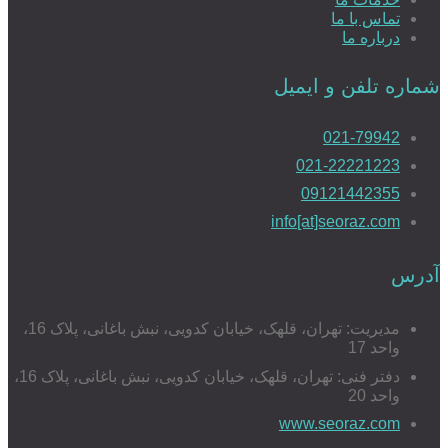
تماس با ما
درباره ما
شماره تلفن و ایمیل
021-79942
021-22221223
09121442355
info[at]seoraz.com
آدرس
مدیریت: تهران، قلهک، خیابان کدویی، نبش باغانی، پلاک 16،
واحد 17
دفتر فنی: تهران، قلهک، خیابان کدویی، نبش باغانی، پلاک 16،
واحد 20
www.seoraz.com