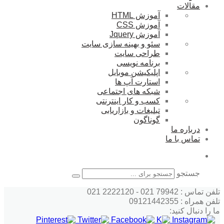
مقالات
آموزش HTML
آموزش CSS
آموزش Jquery
سئو و بهینه سازی سایت
طراحی سایت
برنامه نویسی
اپلیکیشن موبایل
استارت آپ ها
شبکه های اجتماعی
کسب و کار اینترنتی
تبلیغات و بازاریابی
گوناگون
درباره ما
تماس با ما
جستجو
تلفن تماس : 79942 021 - 2222120 021
تلفن همراه : 09121442355
ما را دنبال کنید: