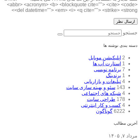
<abbr> <acronym> <b> <blockquote cite=""> <cite> <code>
<del datetime=""> <em> <i> <q cite=""> <strike> <strong>
جستجو
دسته بندی نوشته ها
2
اپلیکیشن موبایل
1
استارت آپ ها
7
برنامه نویسی
1
برندینگ
4
تبلیغات و بازاریابی
143
سئو و بهینه سازی سایت
4
شبکه های اجتماعی
178
طراحی سایت
4
کسب و کار اینترنتی
6222
گوناگون
آخرین مطالب
مرداد ۷, ۱۴۰۵