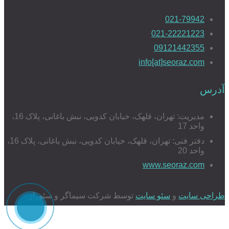
021-79942
021-22221223
09121442355
info[at]seoraz.com
آدرس
مدیریت: تهران، قلهک، خیابان کدویی، نبش باغانی، پلاک 16،
واحد 17
دفتر فنی: تهران، قلهک، خیابان کدویی، نبش باغانی، پلاک 16،
واحد 20
www.seoraz.com
طراحی سایت
و
سئو سایت
توسط شرکت سیماگر و سئوراز