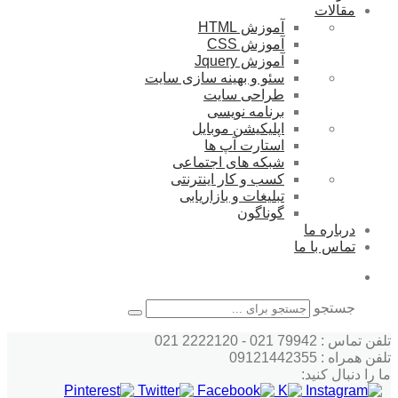
مقالات
آموزش HTML
آموزش CSS
آموزش Jquery
سئو و بهینه سازی سایت
طراحی سایت
برنامه نویسی
اپلیکیشن موبایل
استارت آپ ها
شبکه های اجتماعی
کسب و کار اینترنتی
تبلیغات و بازاریابی
گوناگون
درباره ما
تماس با ما
جستجو
تلفن تماس : 79942 021 - 2222120 021
تلفن همراه : 09121442355
ما را دنبال کنید: