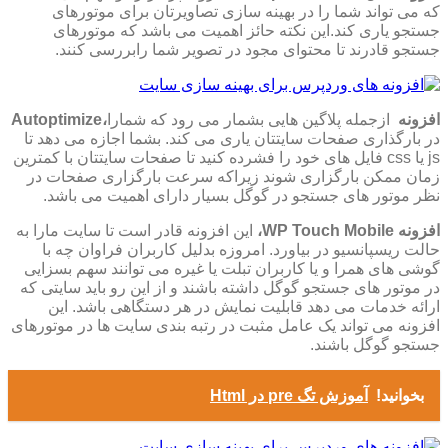
که می تواند شما را در بهینه سازی تصاویرتان برای موتورهای
جستجو یاری کند.این نکته حائز اهمیت می باشد که موتورهای
جستجو قادرند تا محتوای مجود در تصویر شما رابررسی کنند
.
افزونه
Autoptimize
ازجمله پلاگین هایی بشمار می رود که شمارا
،
در بارگذاری صفحات سایتتان یاری می کند. بشما اجازه می دهد تا
js
یا
css
فایل های
خود را فشرده کنید تا صفحات سایتتان با کمترین
زمان ممکن بارگزاری شوند زیراکه سرعت بارگزاری صفحات در
نظر موتور های جستجو در گوگل بسیار دارای اهمیت می باشد
.
افزونه
WP Touch Mobile
،
این افزونه قادر است تا سایت مارا به
حالت ریسپانسیو در بیاورد. امروزه بدلیل کاربران فراوان چه با
گوشی های همرا و یا کاربران تبلت یا غیره می توانند سهم بسزایی
در موتور های جستجو گوگل داشته باشند و از این رو باید سایتی که
ارائه خدمات می دهد قابلیت نمایش در هر دستگاهی باشد. این
افزونه می تواند یک عامل مثبت در رتبه بندی سایت ها در موتورهای
جستجو گوگل باشند
.
بخوانید!
آموزش تگ pre در Html