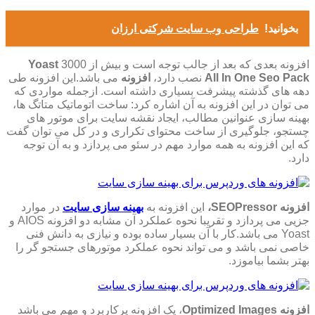
بخوانید!
طراحی وب سایت شرکتی ارزان
افزونه بعدی که بعد از
جالب توجه است و بیش از 3000
Yoast
All In One Seo Pack
نصب دارد،
افزونه
می باشد.این افزونه طی
دهه های گذشته پیشرفت بسیاری داشته است. ازجمله مواردی که
می توان در این افزونه به آن اشاره کرد: ساخت اتوماتیک متاتگ ها،
بهینه سازی عنوانین مطالب، ایجاد نقشه سایت برای موتور های
چستجو، جلوگیری از ساخت محتوای تکراری و در کل می توان گفت
که این افزونه به همه موارد مهم در سئو می پردازد و به آن توجه
دارد
.
افزونه SEOPressor،
این افزونه به
بهینه سازی سایت
در موارد
جزیی می پردازد و تقریبا نحوه عملکرد آن مشابه دو افزونه AIOS و
Yoast می باشد.کار با آن بسیار ساده بوده و نیازی به دانش فنی
خاصی نمی باشد و می تواند نحوه عملکرد موتورهای جستجو گر را
بهتر بشما بیاموزد.
افزونه
Optimized Images
، یک افزونه پرکاربرد و مهم می باشد