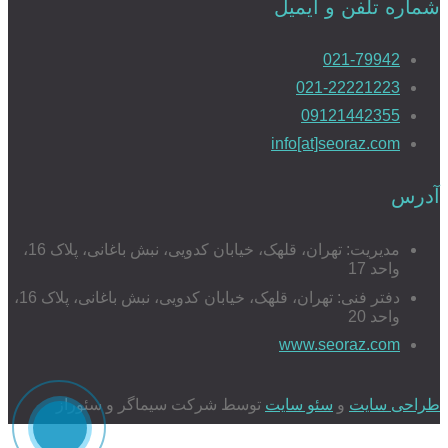
شماره تلفن و ایمیل
021-79942
021-22221223
09121442355
info[at]seoraz.com
آدرس
مدیریت: تهران، قلهک، خیابان کدویی، نبش باغانی، پلاک 16،
واحد 17
دفتر فنی: تهران، قلهک، خیابان کدویی، نبش باغانی، پلاک 16،
واحد 20
www.seoraz.com
طراحی سایت
و
سئو سایت
توسط شرکت سیماگر و سئوراز