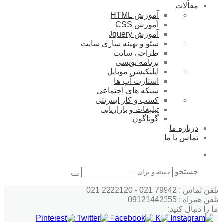
مقالات
آموزش HTML
آموزش CSS
آموزش Jquery
سئو و بهینه سازی سایت
طراحی سایت
برنامه نویسی
اپلیکیشن موبایل
استارت آپ ها
شبکه های اجتماعی
کسب و کار اینترنتی
تبلیغات و بازاریابی
گوناگون
درباره ما
تماس با ما
جستجو
تلفن تماس : 79942 021 - 2222120 021
تلفن همراه : 09121442355
ما را دنبال کنید: