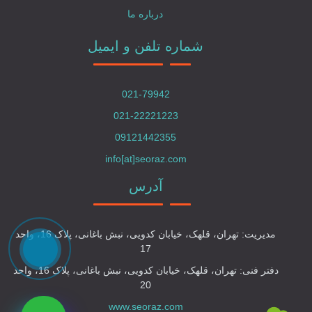
درباره ما
شماره تلفن و ایمیل
021-79942
021-22221223
09121442355
info[at]seoraz.com
آدرس
مدیریت: تهران، قلهک، خیابان کدویی، نبش باغانی، پلاک 16، واحد
17
دفتر فنی: تهران، قلهک، خیابان کدویی، نبش باغانی، پلاک 16، واحد
20
www.seoraz.com