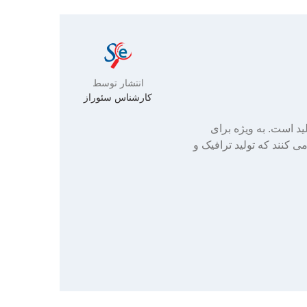
انتشار توسط
کارشناس سئوراز
لید است. به ویژه برای
ک. در واقع، یک بررسی توسط HubSpot نشان داد که ۶۵ درصد از بازاریابان B2B اذعان می کنند که تولید ترافیک و