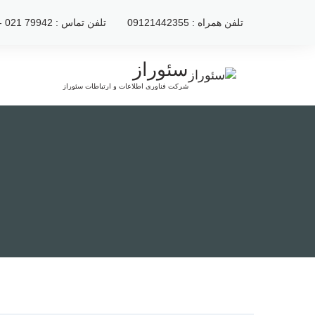
رش
تلفن همراه : 09121442355
تلفن تماس : 79942 021 - 2222120 021
ه
حتوا
سئوراز
شرکت فناوری اطلاعات و ارتباطات سئوراز