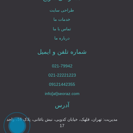
طراحی سایت
خدمات ما
تماس با ما
درباره ما
شماره تلفن و ایمیل
021-79942
021-22221223
09121442355
info[at]seoraz.com
آدرس
مدیریت: تهران، قلهک، خیابان کدویی، نبش باغانی، پلاک 16، واحد
17