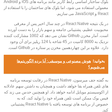
بلوک ساختار اساسی رابط کاربر مانند برنامه های iOS و Android
معمولی استفاده می شود، اما بلوک های ساختمان را با استفاده از
React و JavaScript می سازیم.
در یک نتیجه React Native در چند سال اخیر پس از معرفی
محبوبیت عظیم، پشتیبانی جامعه و سهم بازار را به دست آورده
است. آمار مخزن Github نشان می دهد که 1002 مشارکت کننده
نزدیک به 8000 کامیت در 45 شاخه با 124 ریلیز برای آن وجود
دارد. علاوه بر این چهاردهمین مخزن پر ستاره در Github است.
بخوانید!
هوش مصنوعی و موسیقی: آیا برده الگوریتم‌ها
می‌شویم؟
به گفته جف میرسون، React Native در رقابت توسعه برنامه
های تلفن همراه بقا خواهد داشت و همچنان به داشتن سهم عادلانه
از اکوسیستم موبایل ادامه خواهد داد. او همچنین حدس می زند که
فیس بوک ممکن است تلفن همراه خود را تولید کند، که به
خصوص از برنامه های توسعه یافته با React Native پشتیبانی
کند.