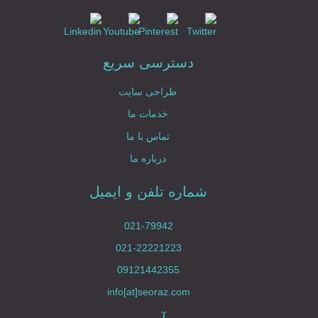
دسترسی سریع
طراحی سایت
خدمات ما
تماس با ما
درباره ما
شماره تلفن و ایمیل
021-79942
021-22221223
09121442355
info[at]seoraz.com