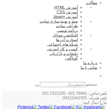
مقالات
آموزش HTML
آموزش CSS
آموزش Jquery
سئو و بهینه سازی سایت
طراحی سایت
برنامه نویسی
اپلیکیشن موبایل
استارت آپ ها
شبکه های اجتماعی
کسب و کار اینترنتی
تبلیغات و بازاریابی
گوناگون
درباره ما
تماس با ما
جستجو
تلفن تماس : 79942 021 - 2222120 021
تلفن همراه : 09121442355
ما را دنبال کنید: