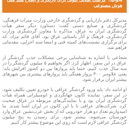
هوش مصنوعی
مدیرکل دفتر بازاریابی و گردشگری خارجی وزارت میراث فرهنگی،
گردشگری و صنایع دستی گفت: دستاورد دیگر سفر هیأت
گردشگری ایران به عراق، مذاکره با معاون گردشگری وزارت
گردشگری، فرهنگ و آثار باستانی عراق بود، آقای قائم مراد، که
برای برگزاری نشست‌های کمیته فنی و امضا سند اجرایی، مقدماتی
فراهم شد.
شجاعی با اشاره به شناسایی برخی مشکلات جذب گردشگر از
عراق در این سفر، اظهار کرد: اگر بخواهیم ۵ میلیون گردشگر را در
سه سال جذب کنیم، حتما باید پرواز‌ها بین دو کشور افزایش یابد؛
یعنی علاوه‌بر ۳۰۰ پرواز هفتگی باید پرواز‌های بیشتری بین شهر‌های
بیشتر ایران برقرار شود.
او ادامه داد: باید ورود گردشگر عراقی با خودرو تعیین تکلیف شود.
در این سفر، نماینده کانون جهانگردی و اتومبیلرانی همراه هیأت
گردشگری ایران بود و با نمایندگی‌های مربوطه در عراق صحبت
کرد. شرکت‌های عراقی تا با این کانون در ایران آشنا شدند. ما
امیدواریم تعدادِ دو هزار خودرویی که از بخش عرب‌نشین عراق وارد
خوزستان می‌شوند، بیشتر شود. برای رسیدن به پنج میلیون
گردشگر عراقی لازم است که روی این موضوع بیشتر کار کنیم.