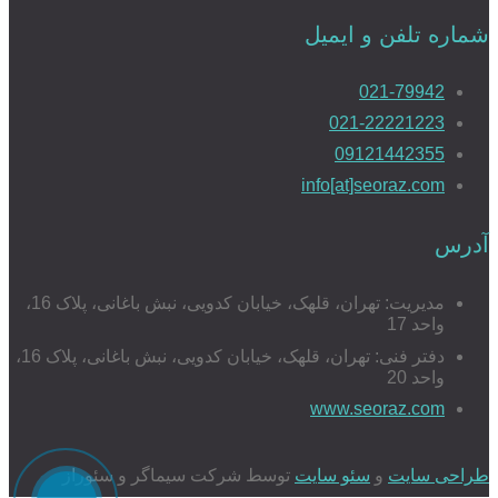
شماره تلفن و ایمیل
021-79942
021-22221223
09121442355
info[at]seoraz.com
آدرس
مدیریت: تهران، قلهک، خیابان کدویی، نبش باغانی، پلاک 16،
واحد 17
دفتر فنی: تهران، قلهک، خیابان کدویی، نبش باغانی، پلاک 16،
واحد 20
www.seoraz.com
طراحی سایت
و
سئو سایت
توسط شرکت سیماگر و سئوراز