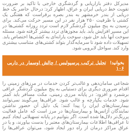
مدیرکل دفتر بازاریابی و گردشگری خارجی با تاکید بر ضرورت
تقویت خط دریایی ایران و عراق، اظهار کرد: درحال حاضر یک خط
دریایی از بندر خرمشهر به بندر بصره برقراست که هفتگی یک
کشتی با ظرفیت ۲۵۰ هزار نفر در این مسیر حرکت می‌کند. برای
رسیدن به پنج میلیون گردشگر لازم است تردد روزانه کشتی‌ها در
این مسیر افزایش یابد. باید مجوز‌های تردد بیشتر گرفته شود. مسئله
سوخت آنها باید حل شود، سوخت یارانه‌ای به کشتی‌ها اختصاص یابد.
تسهیلات داده شود تا سرمایه‌گذار بتواند کشتی‌های متناسب بیشتری
وارد کند. سواحل لایروبی شود.
بخوانید!
تحلیل ترکیب پرسپولیس / چالش اوسمار در داربی
۱۰۶
شجاعی سامان‌دهی و غالب‌تر کردن خدمات در مرز‌های زمینی را
اقدام ضروری دیگری برای دستیابی به پنج میلیون گردشگر عراقی
برشمرد و افزود: در پایانه مرزی زمینی، مکث مسافر باید کمتر
شود. خدمات یکپارچه و غالب شود. عراقی‌ها می‌گویند نمی‌توانند
بیمارستان‌های ایران را پیدا کنند؛ یک دلیل آن حضور نداشتن
نمایندگان آژانس‌ها و بیمارستان‌ها در مرز است که عامل فعالیت
پررنگ‌تر دلال‌ها شده است. اگر بتوانیم در پایانه تسهیلاتی ایجاد کنیم
تا عراقی‌ها اطلاعات بیمارستان‌های معتبر را بدست بیاورند، و یا در
عراق مراکز درمان از راه دور ایجاد شود، می‌توان عراقی‌ها را