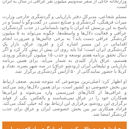
وزارتخانه حاکی از سفر سه‌ونیم میلیون نفر عراقی در سال به ایران
است.
مسلم شجاعی، مدیرکل دفتر بازاریابی و گردشگری خارجی وزارت
میراث فرهنگی، گردشگری و صنایع دستی در گفت‌و‌گو با ایسنا و در
پاسخ به این پرسش که ایران با وجود نابسامانی در جذب گردشگران
عراقی و فعالیت دلال‌ها و واسطه‌ها، چگونه می‌تواند به ۵ میلیون
گردشگر عراقی دست یابد؟ به برخی چالش‌ها و ضرورت انجام
اقداماتی در این مسیر اشاره کرد و افزود: عراق، بازارِ یکِ
گردشگری ایران است؛ لذا باید روی آن بیش از پیش کار کرد و اگر
دنبال تحقق برنامه هفتم توسعه و جذب ۱۵ میلیون گردشگر ورودی
هستیم، عراق بازار کلیدی به شمار می‌آید. برای همین برنامه
بازاریابی و تبلیغاتی ایران (رودشو عراق) در سه شهر بصره، بغداد و
کربلا با حضور نمایندگانی از ۵۰ آژانس گردشگری برگزار شد.
او اظهار کرد: اصلی‌ترین موضوعی که متوجه شدیم، ضعف ارتباط
بین بخش خصوصی دو کشور است، برای همین دلال‌ها رشد می‌کنند
و عراقی‌ها از کانال‌های غیررسمی وارد می‌شوند و ایرانی‌ها
همکاران خود را در عراق نمی‌شناسند و بالعکس. یکی از فواید
برگزاری این رودشو، برقراری این ارتباط بود که خیلی کمک می‌کند.
قراداد همکاری نیز بین بخش خصوصی ایران و عراق برای جذب
گردشگر امضا شد.
بخوانید!
فرصت طلایی کنونی برای بازنگری و اصلاح سند ملی