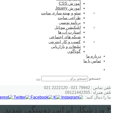
آموزش CSS
آموزش Jquery
سئو و بهینه سازی سایت
طراحی سایت
برنامه نویسی
اپلیکیشن موبایل
استارت آپ ها
شبکه های اجتماعی
کسب و کار اینترنتی
تبلیغات و بازاریابی
گوناگون
درباره ما
تماس با ما
جستجو
تلفن تماس : 79942 021 - 2222120 021
تلفن همراه : 09121442355
ما را دنبال کنید:
۳ ورزشکار ایرانی دوپینگی شدند