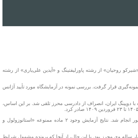
یرکو روحیان» از رشته پاورلیفتینگ و «آیدین علی‌یاری» از رشته
آبان ۱۴۰۴ توسط گروه کنترل دوپینگ ایران نادو مورد نمونه‌گیری قرار گرفت. بررسی نمونه در آزمایشگاه مورد تأیید آژانس
ادو و مطابق ماده ۲-۳-۸ مجموعه قوانین و مقررات ملی مبارزه با دوپینگ ایران، انصراف از دادرسی محرز تلقی شد. بر این اساس،
در پرونده «شیرکو روحیان» دیگر ورزشکار پاورلیفتینگ، نمونه وی نیز در همان تاریخ و در جریان رقابت‌های قهرمانی دانشجویان کشور انجام شد. نتایج آزمایش وجود ۲ ماده ممنوعه «استانوزولول و
 ملی مبارزه با دوپینگ، محرومیت چهار ساله وی محرز بود. با این حال، از آنجا که پرونده مشمول شرایط