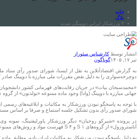
خانه
بلاگ
۳ ورزشکار ایرانی دوپینگی شدند
انتشار توسط
کارشناس سئوراز
تیر ۱۷, ۱۴۰۵
گوناگون
به گزارش اقتصادآنلاین به نقل از ایسنا، شورای صدور رأی ستاد م
دوچرخه‌سواری را به دلیل نقض مقررات ملی مبارزه با دوپینگ صادر ک
جهانی مبارزه با دوپینگ (وادا) وجود ماده ممنوعه «بولدنون» از گروه S ۱ فهرست مواد و روش‌های ممنوعه وادا را تأیید کرد.
شورای صدور رأی بدون تشکیل جلسه استماع و صرفا بر اساس مستندات موجود، حکم محرومیت چه
آناستروزول» از گروه‌های S ۱ و S ۴ فهرست مواد و روش‌های ممنوعه وادا را در نمونه این ورزشکار تأیید کرد.