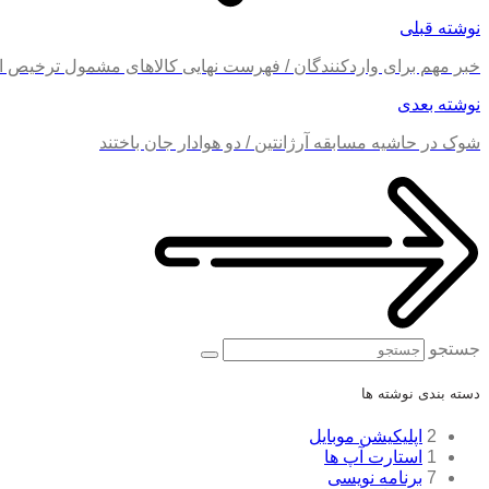
نوشته قبلی
خبر مهم برای واردکنندگان / فهرست نهایی کالاهای مشمول ترخیص اب
نوشته بعدی
شوک در حاشیه مسابقه آرژانتین / دو هوادار جان باختند
جستجو
دسته بندی نوشته ها
2
اپلیکیشن موبایل
1
استارت آپ ها
7
برنامه نویسی