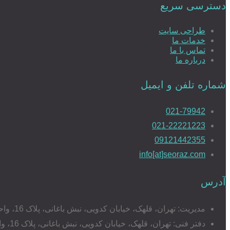
دسترسی سریع
طراحی سایت
خدمات ما
تماس با ما
درباره ما
شماره تلفن و ایمیل
021-79942
021-22221223
09121442355
info[at]seoraz.com
آدرس
مدیریت: تهران، قلهک، خیابان کدویی، نبش باغانی، پلاک 16، واحد 17
دفتر فنی: تهران، قلهک، خیابان کدویی، نبش باغانی، پلاک 16، واحد 20