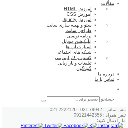
مقالات
آموزش HTML
آموزش CSS
آموزش Jquery
سئو و بهینه سازی سایت
طراحی سایت
برنامه نویسی
اپلیکیشن موبایل
استارت آپ ها
شبکه های اجتماعی
کسب و کار اینترنتی
تبلیغات و بازاریابی
گوناگون
درباره ما
تماس با ما
جستجو
تلفن تماس : 79942 021 - 2222120 021
تلفن همراه : 09121442355
ما را دنبال کنید: