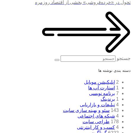
تحول در «خرده‌فروشی» بخشی از اقتصاد روزمره
جستجو
دسته بندی نوشته ها
2
اپلیکیشن موبایل
1
استارت آپ ها
7
برنامه نویسی
1
برندینگ
4
تبلیغات و بازاریابی
143
سئو و بهینه سازی سایت
4
شبکه های اجتماعی
178
طراحی سایت
4
کسب و کار اینترنتی
6222
گوناگون