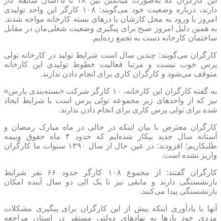
این کارگران که به‌صورت میانگین بین ۱۸ تا ۲۵سال سابقه کار
دارند، درباره وضعیت خود می‌گویند: ۱۰۸ کارگر این واحد تولیدی
امروز با ورود به محل کارشان با در‌های بسته کارخانه مواجه شدند.
به همین دلیل امروز صبح برای پیگیری وضعیت شغلی‌مان در مقابل
ساختمان کارخانه دست به تجمع زده‌ایم.
کارگران می‌گویند: چندین سال است شرایط تولید در کارخانه تولی
پرس خوب نیست و مرتبا فعالیت خطوط تولیدی این کارخانه
متوقف می‌شود و کارگران کاری برای انجام دادن ندارند.
به گفته کارگران این کارخانه، ۱۰ کارگر شرکت «بسته‌بندی پارس»
نیز که از واحد‌های زیر مجموعه تولی پرس است با شرایط ایجاد
شده برای تولی پرس کاری برای انجام دادن ندارند.
کارگران معترض با بیان اینکه در حالی در ماه مبارک رمضان و
آستانه سال جدید بیکار شده‌ایم که حدود ۴ ماه حقوق وبیمه
طلبکاریم؛ افزودند: در عین حال از سال ۱۳۹۰ سنوات ما کارگران
واریز نشده است.
کارگران گفتند: از مجموع ۱۰۸ کارگر حدود ۶۶ نفر شرایط
بازنشستگی دارند و مابقی نیز تا یک الی دو سال آینده امکان
بازنشستگی پیدا می‌کنند.
آنها با یادآوری اینکه پیش از این کارگران برای پیگیری مشکلات
مزدی خود بار‌ها به نهاد‌های دولتی مستقر در استان مراجعه