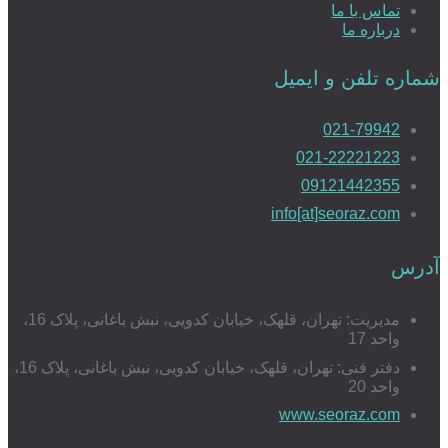
تماس با ما
درباره ما
شماره تلفن و ایمیل
021-79942
021-22221223
09121442355
info[at]seoraz.com
آدرس
مدیریت: تهران، قلهک، خیابان کدویی، نبش باغانی، پلاک 16،
واحد 17
دفتر فنی: تهران، قلهک، خیابان کدویی، نبش باغانی، پلاک 16،
واحد 20
www.seoraz.com