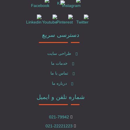
دسترسی سریع
طراحی سایت
خدمات ما
تماس با ما
درباره ما
شماره تلفن و ایمیل
021-79942
021-22221223