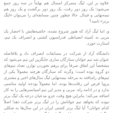
علاوه بر این، لیگ متمرکز امسال هم نهایتاً در سه روز جمع
می‌شود؛ یک روز دور رفت، یک روز دور برگشت و یک روز هم
نیمه‌نهایی و فینال. حالا چطور چنین مسابقه‌ای را می‌توان «لیگ
برتر» نامید؟
و، اما لیگ آزاد که هنوز شروع نشده، حاشیه‌هایش با احضار یک
مربی به کمیته انضباطی فدراسیون کشتی و انصراف یک تیم،
استارت خورد.
دانشگاه آزاد از شرکت در مسابقات انصراف داد و بلافاصله
عنوان شد تیم جوانان ستارگان ساری جایگزین این تیم می‌شود که
مشخصاً این اتفاق صرفاً برای برهم نخوردن توازن تعداد تیم‌های
دو گروه بوده است؛ وگرنه که ستارگان هرچند معمولاً یکی از
تیم‌های راه‌یافته به مرحله نیمه‌نهایی لیگ سال‌های اخیر و مشتری
پروپا قرص این رقابت‌ها بوده، اما معمولاً بودجه اولیه مناسبی
ندارد و در ادامه راه، مربی و مدیر این تیم اسپانسر‌هایی را به کار
اضافه می‌کند؛ بنابراین هیچ وقت جزو مدعیان درجه یک لیگ برتر
نبوده که بخواهد تیم جوانانش را در لیگ برتر شرکت دهد! اصلاً
کدام جوانان؟ آیا لیگ برتر کشتی ایران در این سال‌ها به شکلی