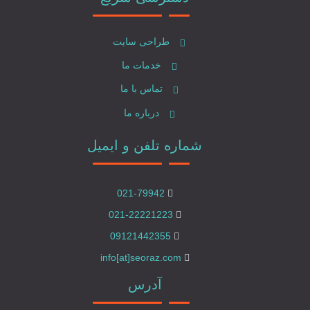
طراحی سایت
خدمات ما
تماس با ما
درباره ما
شماره تلفن و ایمیل
021-79942
021-22221223
09121442355
info[at]seoraz.com
آدرس