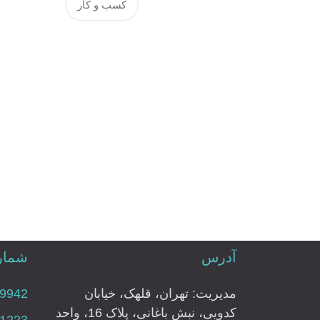
کسب و کار
آدرس
شماره
مدیریت: تهران، قلهک، خیابان
79942
کدویی، نبش باغانی، پلاک 16، واحد