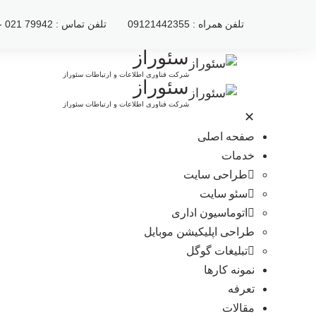
رش
تلفن همراه : 09121442355
تلفن تماس : 79942 021 - 2222120 021
ه
حتوا
سئوراز
شرکت فناوری اطلاعات و ارتباطات سئوراز
سئوراز
شرکت فناوری اطلاعات و ارتباطات سئوراز
✕
صفحه اصلی
خدمات
طراحی سایت
سئو سایت
اتوماسیون اداری
طراحی اپلیکیشن موبایل
تبلیغات گوگل
نمونه کارها
تعرفه
مقالات