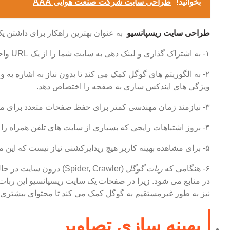
بخوانید!
طراحی سایت شرکت صنعت هوایی AAA
طراحی سایت ریسپانسیو
به عنوان بهترین راهکار برای داشتن ی
۱- به اشتراک گذاری و لینک دهی به سایت شما را از یک URL واحد برای کاربران آسان تر می کند.
۲- به الگوریتم های گوگل کمک می کند تا بدون نیاز به اشاره ب
ویژگی های ایندکس سازی به صفحه را اختصاص دهد.
۳- نیازمند زمان مهندسی کمتر برای حفظ صفحات متعدد برای محتوای یکسان می باشد.
۴- بروز اشتباهات رایجی که بسیاری از سایت های تلفن همراه را تحت تاثیر قرار می دهد، کاهش می دهد.
۵- برای مشاهده بهینه کاربر هیچ ریدایرکشنی نیاز نیست که این موضوع باعث کاهش زمان بارگذاری می گردد.
۶- هنگامی که
ربات گوگل
(Spider, Crawler) در
در منابع می شود. زیرا در صفحات یک سایت ریسپانسیو این ربات 
نیز به طور غیرمستقیم به گوگل کمک می کند تا محتوای بیشتری ا
بهینه سازی تصاویر