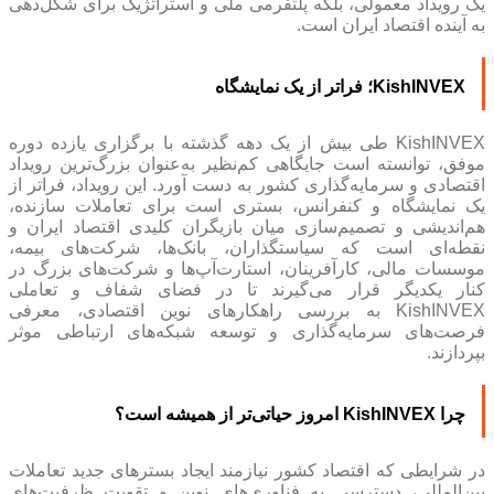
یک رویداد معمولی، بلکه پلتفرمی ملی و استراتژیک برای شکل‌دهی
به آینده اقتصاد ایران است.
KishINVEX؛ فراتر از یک نمایشگاه
KishINVEX طی بیش از یک دهه گذشته با برگزاری یازده دوره
موفق، توانسته است جایگاهی کم‌نظیر به‌عنوان بزرگ‌ترین رویداد
اقتصادی و سرمایه‌گذاری کشور به دست آورد. این رویداد، فراتر از
یک نمایشگاه و کنفرانس، بستری است برای تعاملات سازنده،
هم‌اندیشی و تصمیم‌سازی میان بازیگران کلیدی اقتصاد ایران و
نقطه‌ای است که سیاستگذاران، بانک‌ها، شرکت‌های بیمه،
موسسات مالی، کارآفرینان، استارت‌آپ‌ها و شرکت‌های بزرگ در
کنار یکدیگر قرار می‌گیرند تا در فضای شفاف و تعاملی
KishINVEX به بررسی راهکارهای نوین اقتصادی، معرفی
فرصت‌های سرمایه‌گذاری و توسعه شبکه‌های ارتباطی موثر
بپردازند.
چرا KishINVEX امروز حیاتی‌تر از همیشه است؟
در شرایطی که اقتصاد کشور نیازمند ایجاد بسترهای جدید تعاملات
بین‌المللی، دسترسی به فناوری‌های نوین و تقویت ظرفیت‌های