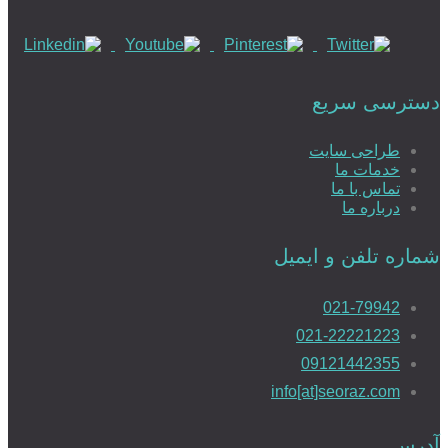
دسترسی سریع
طراحی سایت
خدمات ما
تماس با ما
درباره ما
شماره تلفن و ایمیل
021-79942
021-22221223
09121442355
info[at]seoraz.com
آدرس