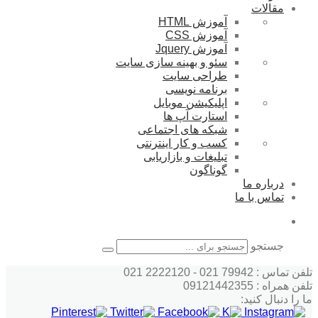
مقالات
آموزش HTML
آموزش CSS
آموزش Jquery
سئو و بهینه سازی سایت
طراحی سایت
برنامه نویسی
اپلیکیشن موبایل
استارت آپ ها
شبکه های اجتماعی
کسب و کار اینترنتی
تبلیغات و بازاریابی
گوناگون
درباره ما
تماس با ما
جستجو
تلفن تماس : 79942 021 - 2222120 021
تلفن همراه : 09121442355
ما را دنبال کنید: