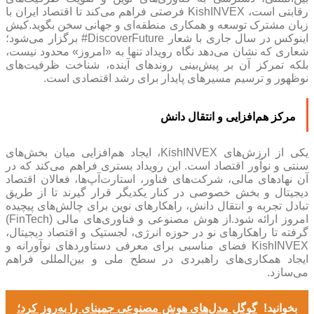
رقابتی است، KishINVEX فرصتی فراهم می‌کند تا اقتصاد ایران با
زبان مشترک توسعه و همکاری منطقه‌ای و جهانی سخن بگوید.کیش
اینوکس در سال جاری با شعار DiscoverFuture# برگزار می‌شود؛
شعاری که نشان می‌دهد نگاه رویداد تنها به «امروز» محدود نیست،
بلکه تمرکز آن بر پیش‌بینی روندهای آینده، شناخت ظرفیت‌های
نوظهور و ترسیم مسیرهای پایدار برای رشد اقتصادی است.
مرکز هم‌افزایی و انتقال دانش
یکی از ارزش‌های KishINVEX، ایجاد هم‌افزایی میان بخش‌های
سنتی و نوآور اقتصاد است. این رویداد بستری فراهم می‌کند که در
آن نهادهای مالی، شرکت‌های فناور، استارت‌آپ‌ها، فعالان اقتصاد
دیجیتال و بخش خصوصی در کنار یکدیگر قرار گیرند تا از طریق
تبادل تجربه و انتقال دانش، راهکارهای نوین برای چالش‌های پیچیده
امروز ارائه شود.از هوش مصنوعی و فناوری‌های مالی (FinTech)
گرفته تا راهکارهای نو در حوزه انرژی، لجستیک و اقتصاد دیجیتال،
KishINVEX فضای مناسبی برای معرفی دستاوردهای نوآورانه و
ایجاد همکاری‌های راهبردی در سطح ملی و بین‌المللی فراهم
می‌سازد.
بخوانید!
گوگل مدل‌های هوش مصنوعی جمینای را به‌روز کرد؛