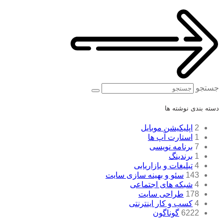
جستجو
دسته بندی نوشته ها
2
اپلیکیشن موبایل
1
استارت آپ ها
7
برنامه نویسی
1
برندینگ
4
تبلیغات و بازاریابی
143
سئو و بهینه سازی سایت
4
شبکه های اجتماعی
178
طراحی سایت
4
کسب و کار اینترنتی
6222
گوناگون