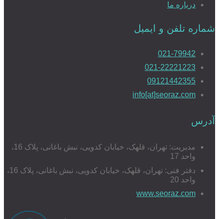
درباره ما
شماره تلفن و ایمیل
021-79942
021-22221223
09121442355
info[at]seoraz.com
آدرس
مدیریت: تهران، قلهک، خیابان کدویی، نبش باغانی، پلاک 16،
واحد 17
دفتر فنی: تهران، قلهک، خیابان کدویی، نبش باغانی، پلاک 16،
واحد 20
www.seoraz.com