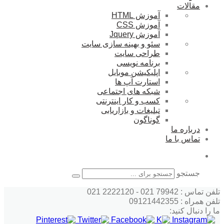
مقالات
آموزش HTML
آموزش CSS
آموزش Jquery
سئو و بهینه سازی سایت
طراحی سایت
برنامه نویسی
اپلیکیشن موبایل
استارت آپ ها
شبکه های اجتماعی
کسب و کار اینترنتی
تبلیغات و بازاریابی
گوناگون
درباره ما
تماس با ما
جستجو
تلفن تماس : 79942 021 - 2222120 021
تلفن همراه : 09121442355
ما را دنبال کنید: