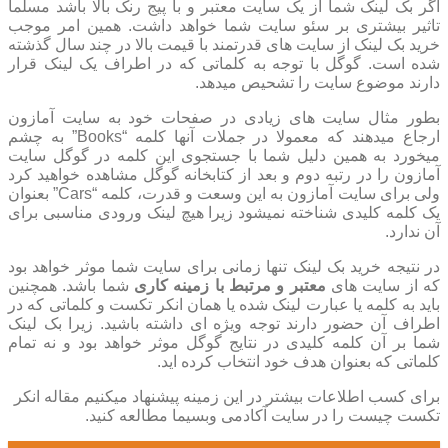
اگر بک لینک شما از یک سایت معتبر و با پیج رنک بالا باشد مسلما
تاثیر بیشتری بر سئو سایت شما خواهد داشت. همین امر موجب
خرید بک لینک از سایت های قدرتمند با قیمت بالا در چند سال گذشته
شده است. گوگل با توجه به کلماتی که در اطراف یک لینک قرار
دارند موضوع سایت را تشحیص میدهد.
بطور مثال سایت های زیادی در صفحات خود به سایت آمازون
ارجاع میدهند که معمولا در جملات آنها کلمه “Books” به چشم
میخورد به همین دلیل شما با جستجوی این کلمه در گوگل سایت
آمازون را در رتبه دوم و بعد از کتابخانه گوگل مشاهده خواهید کرد
ولی برای سایت آمازون به این وسعت و قدرت، کلمه “Cars” بعنوان
یک کلمه کلیدی شناخته نمیشود زیرا هیچ لینک ورودی مناسبی برای
آن ندارد.
در نتیجه خرید بک لینک تنها زمانی برای سایت شما موثر خواهد بود
که از سایت های
معتبر و مرتبط با زمینه کاری
شما باشد. همچنین
باید به کلمه یا عبارت لینک شده یا همان انکر تکست و کلماتی که در
اطراف آن حضور دارند توجه ویژه ای داشته باشید. زیرا بک لینک
شما بر آن کلمه کلیدی در نتایج گوگل موثر خواهد بود و نه تمام
کلماتی که بعنوان هدف خود انتخاب کرده اید.
برای کسب اطلاعات بیشتر در این زمینه پیشنهاد میکنیم مقاله انکر
تکست چیست را در سایت آکادمی وبسیما مطالعه کنید.