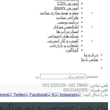
آموزش CSS
آموزش Jquery
سئو و بهینه سازی سایت
طراحی سایت
برنامه نویسی
اپلیکیشن موبایل
استارت آپ ها
شبکه های اجتماعی
کسب و کار اینترنتی
تبلیغات و بازاریابی
گوناگون
درباره ما
تماس با ما
جستجو
تلفن تماس : 79942 021 - 2222120 021
تلفن همراه : 09121442355
ما را دنبال کنید:
پیام بخش خصوصی به تیم مذاکره‌ک