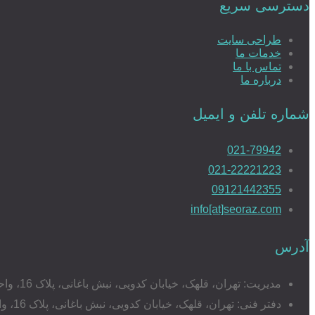
دسترسی سریع
طراحی سایت
خدمات ما
تماس با ما
درباره ما
شماره تلفن و ایمیل
021-79942
021-22221223
09121442355
info[at]seoraz.com
آدرس
مدیریت: تهران، قلهک، خیابان کدویی، نبش باغانی، پلاک 16، واحد 17
دفتر فنی: تهران، قلهک، خیابان کدویی، نبش باغانی، پلاک 16، واحد 20