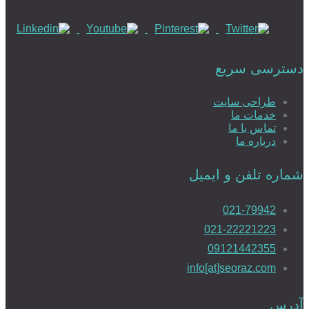
دسترسی سریع
طراحی سایت
خدمات ما
تماس با ما
درباره ما
شماره تلفن و ایمیل
021-79942
021-22221223
09121442355
info[at]seoraz.com
آدرس