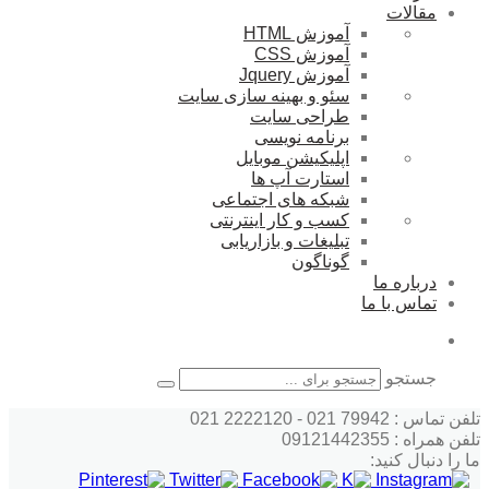
مقالات
آموزش HTML
آموزش CSS
آموزش Jquery
سئو و بهینه سازی سایت
طراحی سایت
برنامه نویسی
اپلیکیشن موبایل
استارت آپ ها
شبکه های اجتماعی
کسب و کار اینترنتی
تبلیغات و بازاریابی
گوناگون
درباره ما
تماس با ما
جستجو
تلفن تماس : 79942 021 - 2222120 021
تلفن همراه : 09121442355
ما را دنبال کنید: