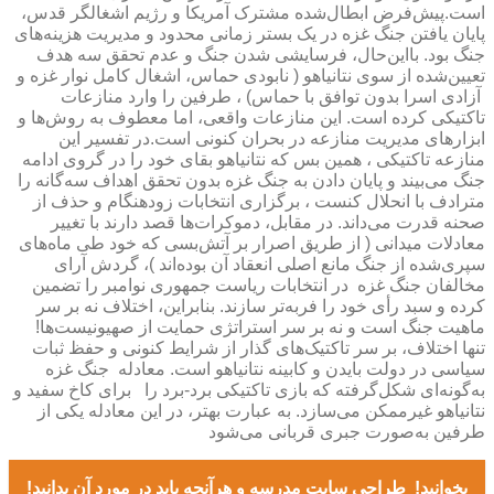
است.پیش‌فرض ابطال‌شده مشترک آمریکا و رژیم اشغالگر قدس،
پایان یافتن جنگ غزه در یک بستر زمانی محدود و مدیریت هزینه‌های
جنگ بود. بااین‌حال، فرسایشی شدن جنگ و عدم تحقق سه هدف
تعیین‌شده از سوی نتانیاهو ( نابودی حماس، اشغال کامل نوار غزه و
آزادی اسرا بدون توافق با حماس) ، طرفین را وارد منازعات
تاکتیکی کرده است. این منازعات واقعی، اما معطوف به روش‌ها و
ابزارهای مدیریت منازعه در بحران کنونی است.در تفسیر این
منازعه تاکتیکی ، همین بس که نتانیاهو بقای خود را در گروی ادامه
جنگ می‌بیند و پایان دادن به جنگ غزه بدون تحقق اهداف سه‌گانه را
مترادف با انحلال کنست ، برگزاری انتخابات زودهنگام و حذف از
صحنه قدرت می‌داند. در مقابل، دموکرات‌ها قصد دارند با تغییر
معادلات میدانی ( از طریق اصرار بر آتش‌بسی که خود طی ماه‌های
سپری‌شده از جنگ مانع اصلی انعقاد آن بوده‌اند )، گردش آرای
مخالفان جنگ غزه در انتخابات ریاست جمهوری نوامبر را تضمین
کرده و سبد رأی خود را فربه‌تر سازند. بنابراین، اختلاف نه بر سر
ماهیت جنگ است و نه بر سر استراتژی حمایت از صهیونیست‌ها!
تنها اختلاف، بر سر تاکتیک‌های گذار از شرایط کنونی و حفظ ثبات
سیاسی در دولت بایدن و کابینه نتانیاهو است. معادله جنگ غزه
به‌گونه‌ای شکل‌گرفته که بازی تاکتیکی برد-برد را برای کاخ سفید و
نتانیاهو غیرممکن می‌سازد. به عبارت بهتر، در این معادله یکی از
طرفین به‌صورت جبری قربانی می‌شود
بخوانید!
طراحی سایت مدرسه و هرآنچه باید در مورد آن بدانید!