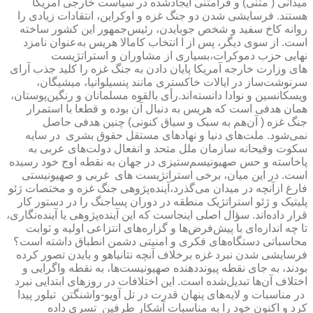
میدانی ( متنی) و فرامتنی ایجادشده در سیاست خارجی آمریکا
هستند. فرسایشی شدن دو جنگ غزه و اوکراین، انتقادات زیادی را
روانه کاخ سفید و شخص جوبایدن، رئیس‌جمهور این کشور ساخته
است. از سوی دیگر، پس از ا انتخاب کامالا هریس به‌عنوان نامزد
نهایی حزب دموکرات،بسیاری از مشاوران و استراتژیست
های وزارت خارجه آمریکا پایان دادن به جنگ غزه را کلید جذب آرای
سرنوشت‌ساز در ایالات خاکستری مانند پنسیلوانیا، میشیگان،
ویسکانسین و نوادا دانسته‌اند.رأی بالقوه مسلمانان و رنگین‌پوستان،
همان هدفی است که هریس به دنبال آن بوده و قطعا با استمرار
جنگ غزه ( آن‌هم به سبک و سیاق کنونی) چنین هدفی حاصل
نمی‌شود. ملت‌های دنیا و نهادهای مستقل حقوق بشری در سایه
سکوت وقیحانه سازمان ملل متحد و انفعال دولت‌های عربی به
پاخاسته و حس صهیونیسم‌ستیزی در جهان به نقطه اوج خود رسیده
است. در این میان، برخی استراتژیست های غربی و صهیونیستی
فارغ ازآنچه در میدان می‌گذرد،آینده‌پژوهی جنگ غزه و مختصات ژئو
پلیتیک و ژئو استراتژیک منطقه در دوران پساجنگ را در دستور کار
قرار داده‌اند. سؤال اصلی اینجاست که این آینده‌پژوهی یا آینده‌نگاری،
تا چه اندازه‌ای با پیش‌فرض‌ها و گزاره‌های انتزاعی اولیه و ثوابت
محاسباتی دستگاه‌های فکری و امنیتی دشمن انطباق داشته است؟
فرسایشی شدن نبرد غزه برخلاف آنچه نتانیاهو و بایدن تصور کرده
بودند، به جای نقطه پیونددهنده صهیونیست‌ها، به نقطه واگرایی و
اختلاف آن‌ها تبدیل‌شده است. این اختلافات در روزهای ابتدایی نبرد
در مناسبات و لایه‌های پنهان قدرت در تل آویو-واشنگتن تبلور پیدا
کرد و اکنون خود را به مناسبات آشکار طرفین تسری داده