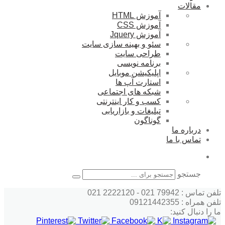
مقالات
آموزش HTML
آموزش CSS
آموزش Jquery
سئو و بهینه سازی سایت
طراحی سایت
برنامه نویسی
اپلیکیشن موبایل
استارت آپ ها
شبکه های اجتماعی
کسب و کار اینترنتی
تبلیغات و بازاریابی
گوناگون
درباره ما
تماس با ما
جستجو
تلفن تماس : 79942 021 - 2222120 021
تلفن همراه : 09121442355
ما را دنبال کنید: