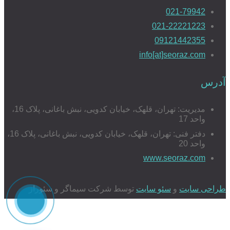
021-79942
021-22221223
09121442355
info[at]seoraz.com
آدرس
مدیریت: تهران، قلهک، خیابان کدویی، نبش باغانی، پلاک 16،
واحد 17
دفتر فنی: تهران، قلهک، خیابان کدویی، نبش باغانی، پلاک 16،
واحد 20
www.seoraz.com
طراحی سایت
و
سئو سایت
توسط شرکت سیماگر و سئوراز