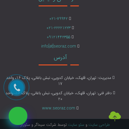
021-79942
021-22221223
09121442355
info[at]seoraz.com
آدرس
مدیریت: تهران، قلهک، خیابان کدویی، نبش باغانی، پلاک 16، واحد
17
دفتر فنی: تهران، قلهک، خیابان کدویی، نبش باغانی، پلاک 16، واحد
20
www.seoraz.com
طراحی سایت
و
سئو سایت
توسط شرکت سیماگر و سئوراز