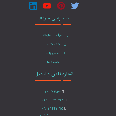
دسترسی سریع
طراحی سایت
خدمات ما
تماس با ما
درباره ما
شماره تلفن و ایمیل
021-79942
021-22221223
09121442355