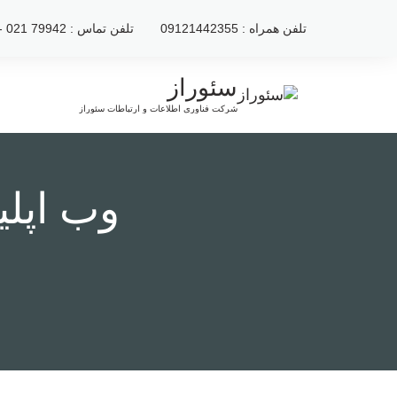
رش
تلفن همراه : 09121442355
تلفن تماس : 79942 021 - 2222120 021
ه
حتوا
سئوراز
شرکت فناوری اطلاعات و ارتباطات سئوراز
وب اپلی