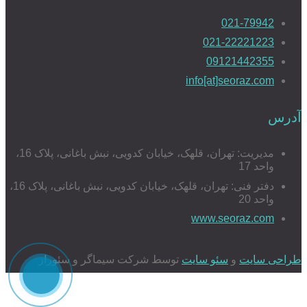
021-79942
021-22221223
09121442355
info[at]seoraz.com
آدرس
مدیریت: تهران، قلهک، خیابان کدویی، نبش باغانی، پلاک 16،
واحد 17
دفتر فنی: تهران، قلهک، خیابان کدویی، نبش باغانی، پلاک 16،
واحد 20
www.seoraz.com
طراحی سایت
و
سئو سایت
توسط شرکت سیماگر و سئوراز