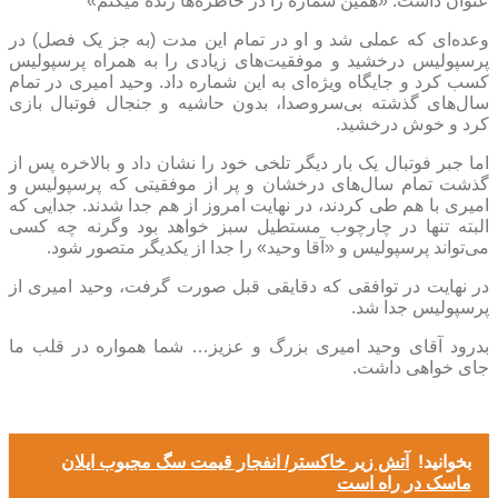
عنوان داشت: «همین شماره را در خاطره‌ها زنده میکنم»
وعده‌ای که عملی شد و او در تمام این مدت (به جز یک فصل) در
پرسپولیس درخشید و موفقیت‌های زیادی را به همراه پرسپولیس
کسب کرد و جایگاه ویژه‌ای به این شماره داد. وحید امیری در تمام
سال‌های گذشته بی‌سروصدا، بدون حاشیه و جنجال فوتبال بازی
کرد و خوش درخشید.
اما جبر فوتبال یک بار دیگر تلخی خود را نشان داد و بالاخره پس از
گذشت تمام سال‌های درخشان و پر از موفقیتی که پرسپولیس و
امیری با هم طی کردند، در نهایت امروز از هم جدا شدند. جدایی که
البته تنها در چارچوب مستطیل سبز خواهد بود وگرنه چه کسی
می‌تواند پرسپولیس و «آقا وحید» را جدا از یکدیگر متصور شود.
در نهایت در توافقی که دقایقی قبل صورت گرفت، وحید امیری از
پرسپولیس جدا شد.
بدرود آقای وحید امیری بزرگ و عزیز… شما همواره در قلب ما
جای خواهی داشت.
بخوانید!
آتش زیر خاکستر/ انفجار قیمت سگ مجبوب ایلان
ماسک در راه است