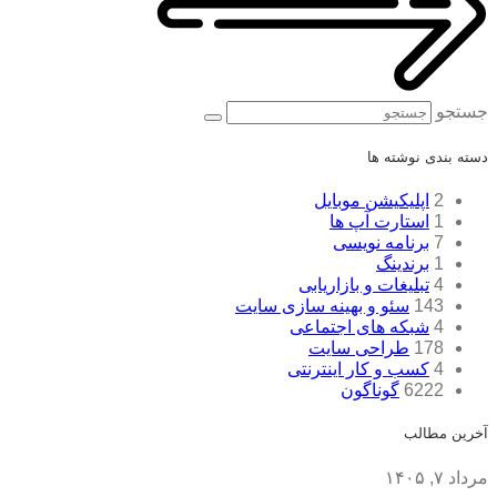
جستجو
دسته بندی نوشته ها
2
اپلیکیشن موبایل
1
استارت آپ ها
7
برنامه نویسی
1
برندینگ
4
تبلیغات و بازاریابی
143
سئو و بهینه سازی سایت
4
شبکه های اجتماعی
178
طراحی سایت
4
کسب و کار اینترنتی
6222
گوناگون
آخرین مطالب
مرداد ۷, ۱۴۰۵