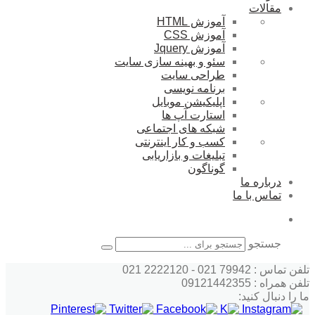
مقالات
آموزش HTML
آموزش CSS
آموزش Jquery
سئو و بهینه سازی سایت
طراحی سایت
برنامه نویسی
اپلیکیشن موبایل
استارت آپ ها
شبکه های اجتماعی
کسب و کار اینترنتی
تبلیغات و بازاریابی
گوناگون
درباره ما
تماس با ما
جستجو
تلفن تماس : 79942 021 - 2222120 021
تلفن همراه : 09121442355
ما را دنبال کنید: