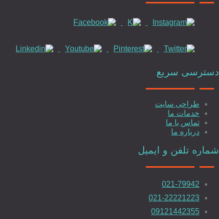
دسترسی سریع
طراحی سایت
خدمات ما
تماس با ما
درباره ما
شماره تلفن و ایمیل
021-79942
021-22221223
09121442355