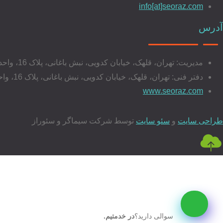
info[at]seoraz.com
آدرس
مدیریت: تهران، قلهک، خیابان کدویی، نبش باغانی، پلاک 16، واحد 17
دفتر فنی: تهران، قلهک، خیابان کدویی، نبش باغانی، پلاک 16، واحد 20
www.seoraz.com
طراحی سایت
و
سئو سایت
توسط شرکت سیماگر و سئوراز
سوالی دارید؟
در خدمتیم.