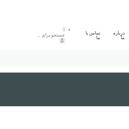
درباره
تماس با
جستجو
ما
ما
آموزش
سئو و بهینه
HTML
سازی سایت
آموزش CSS
طراحی سایت
آموزش
برنامه نویسی
Jquery