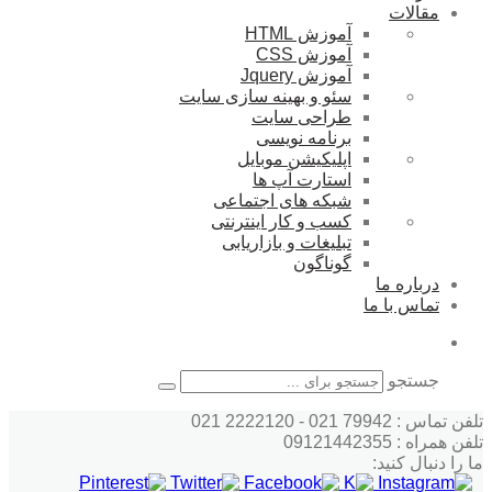
مقالات
آموزش HTML
آموزش CSS
آموزش Jquery
سئو و بهینه سازی سایت
طراحی سایت
برنامه نویسی
اپلیکیشن موبایل
استارت آپ ها
شبکه های اجتماعی
کسب و کار اینترنتی
تبلیغات و بازاریابی
گوناگون
درباره ما
تماس با ما
جستجو
تلفن تماس : 79942 021 - 2222120 021
تلفن همراه : 09121442355
ما را دنبال کنید: