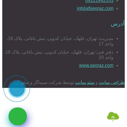
09121442355
info[at]seoraz.com
آدرس
مدیریت: تهران، قلهک، خیابان کدویی، نبش باغانی، پلاک 16،
واحد 17
دفتر فنی: تهران، قلهک، خیابان کدویی، نبش باغانی، پلاک 16،
واحد 20
www.seoraz.com
طراحی سایت
و
سئو سایت
توسط شرکت سیماگر و سئوراز