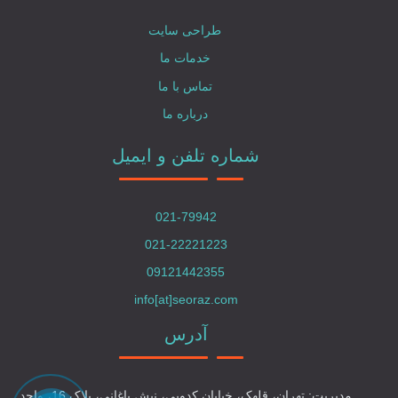
طراحی سایت
خدمات ما
تماس با ما
درباره ما
شماره تلفن و ایمیل
021-79942
021-22221223
09121442355
info[at]seoraz.com
آدرس
مدیریت: تهران، قلهک، خیابان کدویی، نبش باغانی، پلاک 16، واحد