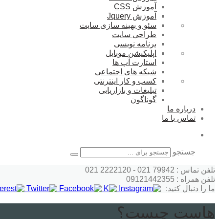
آموزش CSS
آموزش Jquery
سئو و بهینه سازی سایت
طراحی سایت
برنامه نویسی
اپلیکیشن موبایل
استارت آپ ها
شبکه های اجتماعی
کسب و کار اینترنتی
تبلیغات و بازاریابی
گوناگون
درباره ما
تماس با ما
جستجو
تلفن تماس : 79942 021 - 2222120 021
تلفن همراه : 09121442355
ما را دنبال کنید:
هاست چیست؟