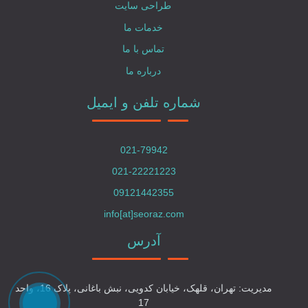
طراحی سایت
خدمات ما
تماس با ما
درباره ما
شماره تلفن و ایمیل
021-79942
021-22221223
09121442355
info[at]seoraz.com
آدرس
مدیریت: تهران، قلهک، خیابان کدویی، نبش باغانی، پلاک 16، واحد
17