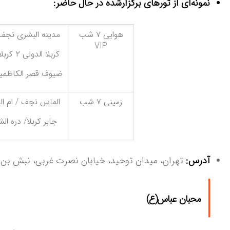
نمونه‌ای از تورهای برگزارشده در حال حاضر:
هوایی ۷ شب
مدینه البشری نجف 
VIP
کربلا الدولی ۲ کربلا منو بوفه
ضیوف قصر الکاظمی
زمینی ۷ شب
الماس نجف / ام ا
جابر کربلا/ دره الش
آدرس:
تهران، میدان توحید، خیابان نصرت غربی، نبش بن‌ب
محبان عباس(ع)