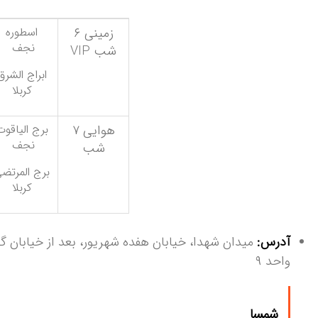
زمینی ۶
اسطوره
نجف
شب VIP
ابراج الشرق
کربلا
هوایی ۷
برج الیاقوت
نجف
شب
برج المرتض
کربلا
آدرس:
واحد ۹
شمسا