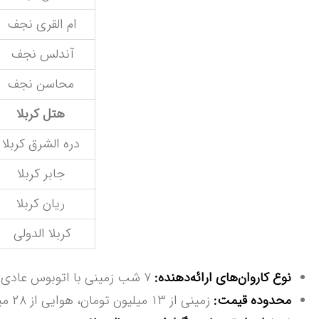
ام القری نجف
آندلس نجف
محاسن نجف
هتل کربلا
دره الشرق کربلا
جابر کربلا
ریان کربلا
کربلا الدولی
نوع‌ کاروان‌های ارائه‌دهنده:
۷ شب زمینی با اتوبوس عادی یا VIP، یا ۷ شب هوایی
محدوده قیمت:
زمینی از ۱۳ میلیون تومان، هوایی از ۲۸ میلیون تومان