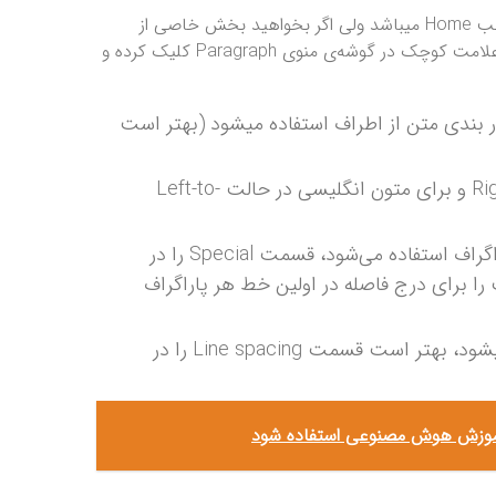
یکی از راه‌های تنظیم پاراگراف‌ها استفاده از منوی Paragraph در تب Home میباشد ولی اگر بخواهید بخش خاصی از
نوشته‌ی خود را با امکانات بیشتری ویرایش کنید میتوانید بر روی علامت کوچک در گوشه‌ی منوی Paragraph کلیک کرده و
Align برای تنظیم ساختار بندی متن از اطراف استفاده میشود (بهتر است
قسمت Direction را برای متون فارسی در حالت Right-to-left و برای متون انگلیسی در حالت Left-to-
قسمت Indentation برای تنظیم فاصله‌ی اولین خط هر پاراگراف استفاده می‌شود، قسمت Special را در
 و در قسمت By اندازه‌ی مناسب را برای درج فاصله در اولین خط هر پاراگراف
قسمت Spacing برای تنظیم فاصله بین خطوط استفاده میشود، بهتر است قسمت Line spacing را در
ی آموزش هوش مصنوعی استفاده شود