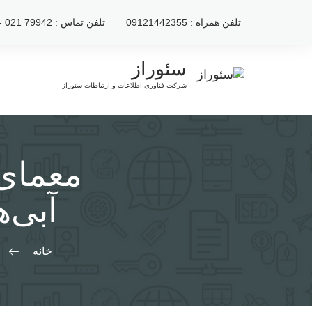
رش
تلفن همراه : 09121442355
تلفن تماس : 79942 021 - 2222120 021
ه
حتوا
سئوراز
شرکت فناوری اطلاعات و ارتباطات سئوراز
معمای 
آبی‌
خانه