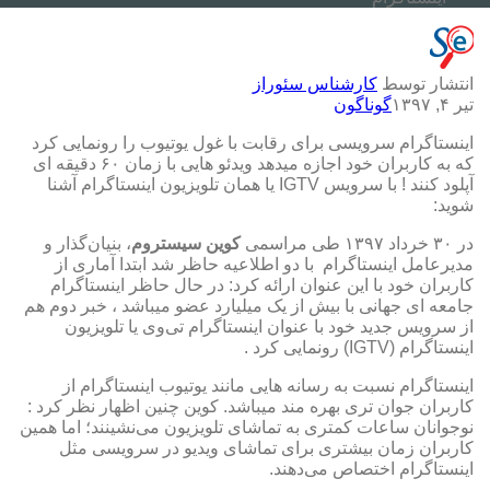
انتشار توسط
کارشناس سئوراز
تیر ۴, ۱۳۹۷
گوناگون
اینستاگرام سرویسی برای رقابت با غول یوتیوب را رونمایی کرد
که به کاربران خود اجازه میدهد ویدئو هایی با زمان ۶۰ دقیقه ای
آپلود کنند ! با سرویس IGTV یا همان تلویزیون اینستاگرام آشنا
شوید:
در ۳۰ خرداد ۱۳۹۷ طی مراسمی
کوین سیستروم
، بنیان‌گذار و
مدیرعامل اینستاگرام با دو اطلاعیه حاظر شد ابتدا آماری از
کاربران خود با این عنوان ارائه کرد: در حال حاظر اینستاگرام
جامعه ای جهانی با بیش از یک میلیارد عضو میباشد ، خبر دوم هم
از سرویس جدید خود با عنوان اینستاگرام تی‌وی یا تلویزیون
اینستاگرام (IGTV) رونمایی کرد .
اینستاگرام نسبت به رسانه هایی مانند یوتیوب اینستاگرام از
کاربران جوان تری بهره مند میباشد. کوین چنین اظهار نظر کرد :
نوجوانان ساعات کمتری به تماشای تلویزیون می‌نشینند؛ اما همین
کاربران زمان بیشتری برای تماشای ویدیو در سرویسی مثل
اینستاگرام اختصاص می‌دهند.