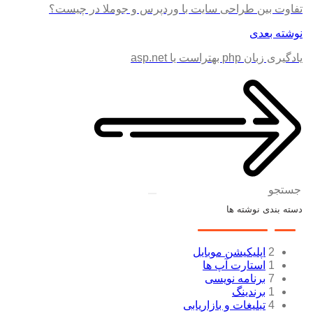
تفاوت بین طراحی سایت با وردپرس و جوملا در چیست؟
نوشته بعدی
یادگیری زبان php بهتراست یا asp.net
جستجو
دسته بندی نوشته ها
2
اپلیکیشن موبایل
1
استارت آپ ها
7
برنامه نویسی
1
برندینگ
4
تبلیغات و بازاریابی