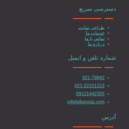
دسترسی سریع
طراحی سایت
خدمات ما
تماس با ما
درباره ما
شماره تلفن و ایمیل
021-79942
021-22221223
09121442355
info[at]seoraz.com
آدرس